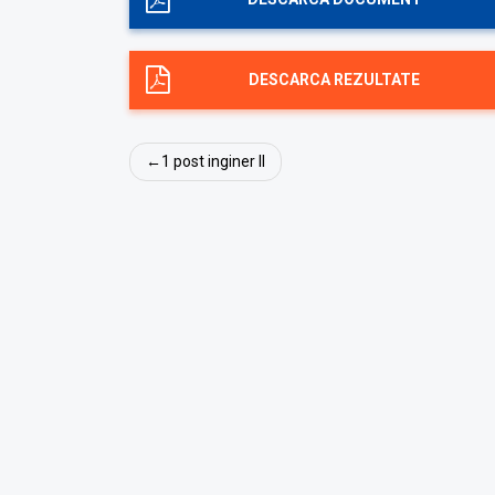
DESCARCA REZULTATE
Navigare
1 post inginer II
în
articole