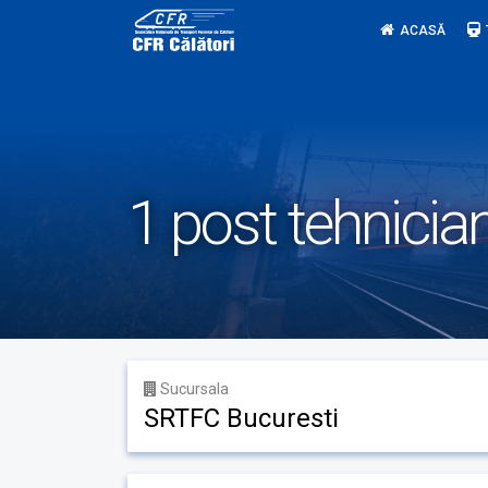
Skip
ACASĂ
to
content
1 post tehnician
Sucursala
SRTFC Bucuresti