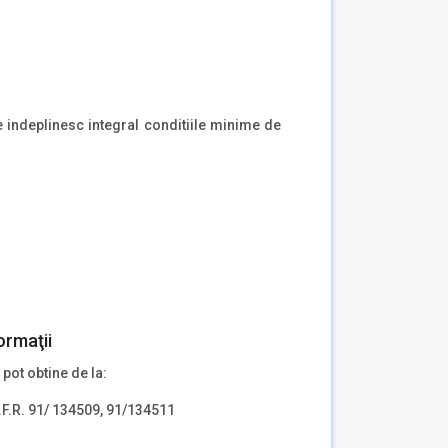
re indeplinesc integral conditiile minime de
ormaţii
 pot obtine de la:
.F.R. 91/ 134509, 91/134511