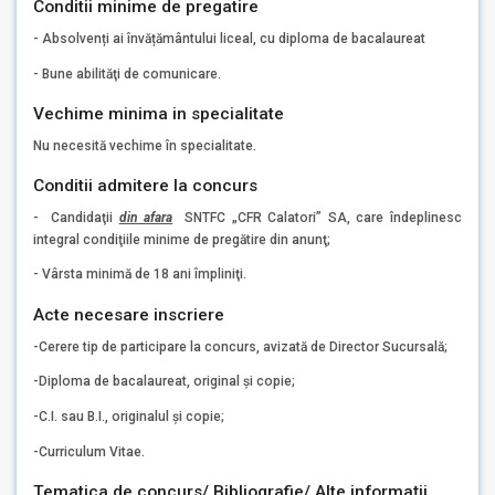
Conditii minime de pregatire
- Absolvenți ai învățământului liceal, cu diploma de bacalaureat
- Bune abilităţi de comunicare.
Vechime minima in specialitate
Nu necesită vechime în specialitate.
Conditii admitere la concurs
- Candidaţii
din afara
SNTFC „CFR Calatori” SA, care îndeplinesc
integral condiţiile minime de pregătire din anunţ;
- Vârsta minimă de 18 ani împliniţi.
Acte necesare inscriere
-Cerere tip de participare la concurs, avizată de Director Sucursală;
-Diploma de bacalaureat, original şi copie;
-C.I. sau B.I., originalul şi copie;
-Curriculum Vitae.
Tematica de concurs/ Bibliografie/ Alte informaţii