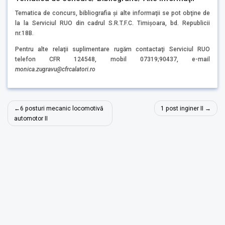
Tematica de concurs, bibliografia şi alte informaţii se pot obţine de
la la Serviciul RUO din cadrul S.R.T.F.C. Timişoara, bd. Republicii
nr.18B.
Pentru alte relaţii suplimentare rugăm contactaţi Serviciul RUO
telefon CFR 124548, mobil 07319;90437, e-mail
monica.zugravu
@cfrcalatori.ro
Navigare
6 posturi mecanic locomotivă
1 post inginer II
în
automotor II
articole