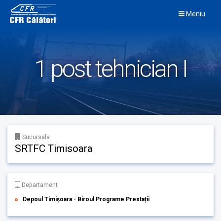
Skip
Meniu
to
content
1 post tehnician I
Sucursala
SRTFC Timisoara
Departament
Depoul Timișoara - Biroul Programe Prestații