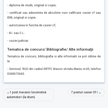
- diploma de studii, original si copie;
- certificat sau adeverinta de absolvire curs calificare casier cf sau
IDM, original si copie;
- autorizarea in functia de casier cf;
- B.I. sau C.I.;
- cazier judiciar.
Tematica de concurs/ Bibliografie/ Alte informaţii
Tematica de concurs, bibliografia si alte informatii se pot obtine de
la:
- Serviciul RUO din cadrul SRTFC Brasov str.Iuliu Maniu nr.45, telefon
0268472660.
Navigare
1 post mecanic locomotivă
7 posturi casier CF I
în
automotor I (la drum)
articole