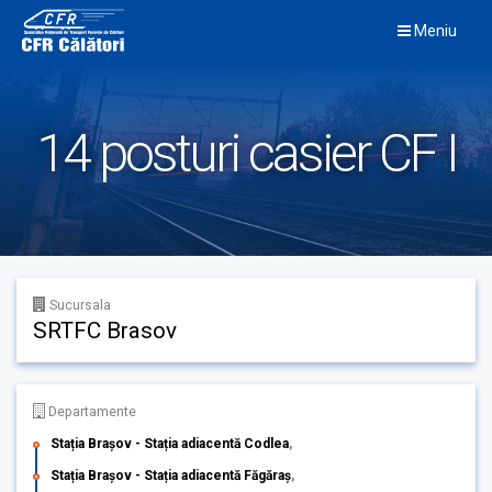
Skip
Meniu
to
content
14 posturi casier CF I
Sucursala
SRTFC Brasov
Departamente
Stația Brașov - Stația adiacentă Codlea
,
Stația Brașov - Stația adiacentă Făgăraș
,