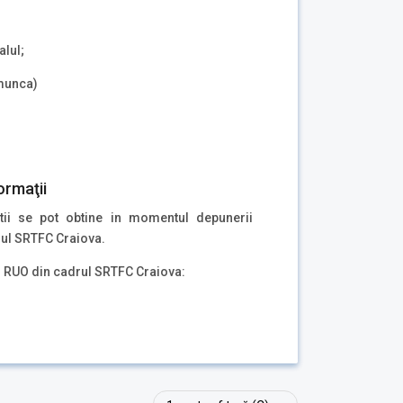
alul;
 munca)
ormaţii
atii se pot obtine in momentul depunerii
rul SRTFC Craiova.
ul RUO din cadrul SRTFC Craiova: