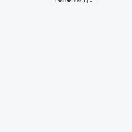
1 post șef tură (C)