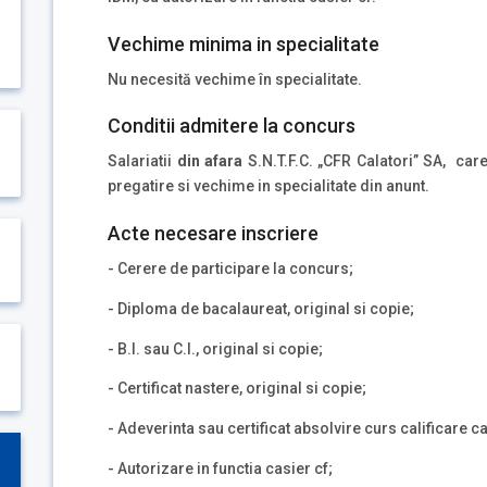
Vechime minima in specialitate
Nu necesită vechime în specialitate.
Conditii admitere la concurs
Salariatii
din afara
S.N.T.F.C. „CFR Calatori” SA, car
pregatire si vechime in specialitate din anunt.
Acte necesare inscriere
- Cerere de participare la concurs;
- Diploma de bacalaureat, original si copie;
- B.I. sau C.I., original si copie;
- Certificat nastere, original si copie;
- Adeverinta sau certificat absolvire curs calificare c
- Autorizare in functia casier cf;