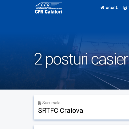
Skip
ACASĂ
to
content
2 posturi casier
Sucursala
SRTFC Craiova