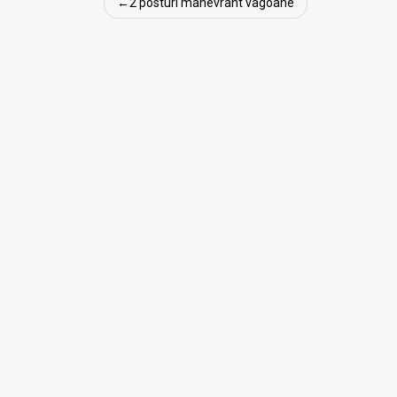
Navigare
2 posturi manevrant vagoane
în
articole