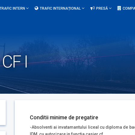
TRAFIC INTERN
TRAFIC INTERNAȚIONAL
PRESĂ
COMPA
 CF I
Conditii minime de pregatire
-Absolventi ai invatamantului liceal cu diploma de bac
IDM, cu autorizare in functia casier cf.