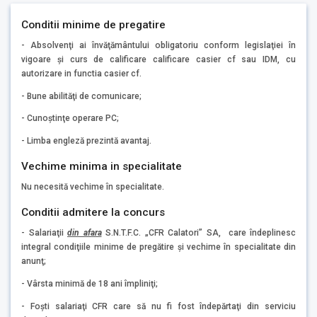
Conditii minime de pregatire
- Absolvenţi ai învăţământului obligatoriu conform legislaţiei în
vigoare şi curs de calificare calificare casier cf sau IDM, cu
autorizare in functia casier cf.
- Bune abilităţi de comunicare;
- Cunoştinţe operare PC;
- Limba engleză prezintă avantaj.
Vechime minima in specialitate
Nu necesită vechime în specialitate.
Conditii admitere la concurs
- Salariaţii
din afara
S.N.T.F.C. „CFR Calatori” SA, care îndeplinesc
integral condiţiile minime de pregătire şi vechime în specialitate din
anunţ;
- Vârsta minimă de 18 ani împliniţi;
- Foşti salariaţi CFR care să nu fi fost îndepărtaţi din serviciu