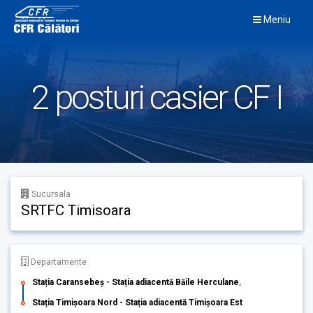
Skip
Meniu
to
content
2 posturi casier CF I
Sucursala
SRTFC Timisoara
Departamente
Stația Caransebeș - Stația adiacentă Băile Herculane
,
Stația Timișoara Nord - Stația adiacentă Timișoara Est