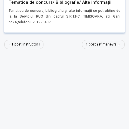
Tematica de concurs/ Bibliografie/ Alte informaţii
Tematica de concurs, bibliografia şi alte informaţii se pot obţine de
la la Serviciul RUO din cadrul S.R.T.F.C. TIMISOARA, str. Garii
nr.2A,telefon 0731990437.
Navigare
1 post instructor I
1 post șef manevră
în
articole