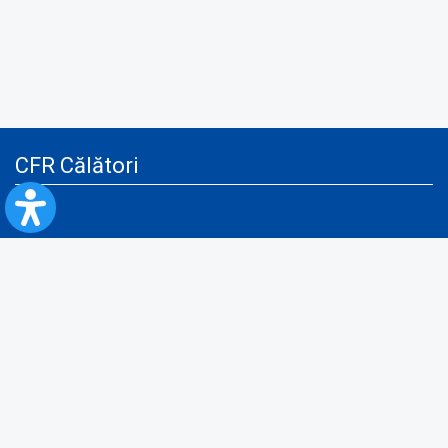
CFR Călători
Blog
Servicii pentru reclamă și publicitate
Politica de Confidenţialitate
Politica de Cookies
Politica monitorizare video/audio-video
Politica de protecție a datelor cu caracter personal
Protocol de colaborare cu Direcția Generală pentru Evidența
Persoanelor de furnizare a unor date din Registrul Național de Evidența