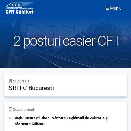
Skip
Meniu
to
content
2 posturi casier CF I
Sucursala
SRTFC Bucuresti
Departament
Stația București Obor - Vânzare Legitimații de călătorie și
Informare Călători