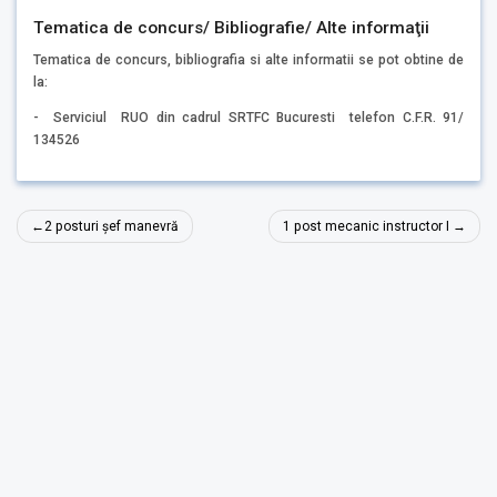
Tematica de concurs/ Bibliografie/ Alte informaţii
Tematica de concurs, bibliografia si alte informatii se pot obtine de
la:
- Serviciul RUO din cadrul SRTFC Bucuresti telefon C.F.R. 91/
134526
Navigare
2 posturi șef manevră
1 post mecanic instructor I
în
articole