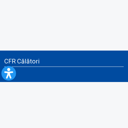
CFR Călători
Blog
Servicii pentru reclamă și publicitate
Politica de Confidenţialitate
Politica de Cookies
Politica monitorizare video/audio-video
Politica de protecție a datelor cu caracter personal