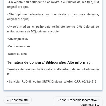
-Adeverinta sau certificat de absolvire a cursurilor de sef tren, IDM
original si copie;
-Alte diplome, adeverinte sau certificate profesionale detinute,
original si copie;
-Avizele medical si psihologic (eliberate pentru CFR Calatori de
unitati agreate de MT), original si copie;
-Cazier judiciar;
-Curriculum vitae;
-Dosar cu sina
Tematica de concurs/ Bibliografie/ Alte informaţii
Tematica de concurs, bibliografia si alte informatii se pot obtine de
la:
- Serviciul RUO din cadrul SRTFC Craiova, telefon C.F.R. 92/124515
Navigare
1 post maistru
6 posturi mecanic locomotivă –
în
automotor I