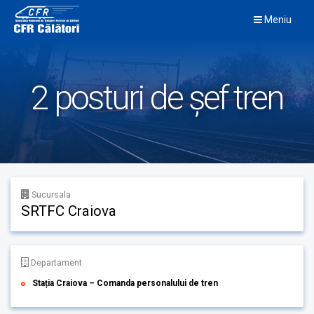
Skip
Meniu
to
content
2 posturi de șef tren
Sucursala
SRTFC Craiova
Departament
Stația Craiova – Comanda personalului de tren