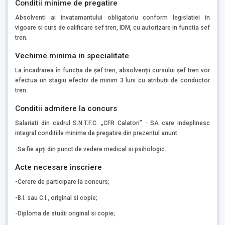
Conditii minime de pregatire
Absolventi ai invatamantului obligatoriu conform legislatiei in
vigoare si curs de calificare sef tren, IDM, cu autorizare in functia sef
tren.
Vechime minima in specialitate
La încadrarea în funcția de șef tren, absolvenții cursului șef tren vor
efectua un stagiu efectiv de minim 3 luni cu atribuții de conductor
tren.
Conditii admitere la concurs
Salariati din cadrul S.N.T.F.C. „CFR Calatori” - SA care indeplinesc
integral conditiile minime de pregatire din prezentul anunt.
-Sa fie apți din punct de vedere medical si psihologic.
Acte necesare inscriere
-Cerere de participare la concurs;
-B.I. sau C.I., original si copie;
-Diploma de studii original si copie;