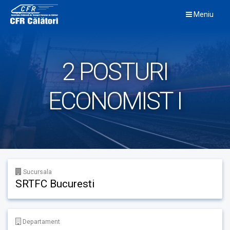
Skip
Meniu
to
content
2 POSTURI
ECONOMIST I
Sucursala
SRTFC Bucuresti
Departament