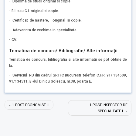
- Diploma de studii original si copie
- B.I. sau C.I. original si copie.
- Certificat de nastere, original si copie.
- Adeverinta de vechime in specialitate.
- CV.
Tematica de concurs/ Bibliografie/ Alte informaţii
Tematica de concurs, bibliografia si alte informatii se pot obtine de
la:
- Serviciul RU din cadrul SRTFC Bucuresti telefon C.F.R. 91/ 134509,
91/134511, B-dul Dinicu Golescu, nr.38, poarta E.
Navigare
1 POST ECONOMIST III
1 POST INSPECTOR DE
în
SPECIALITATE I
articole