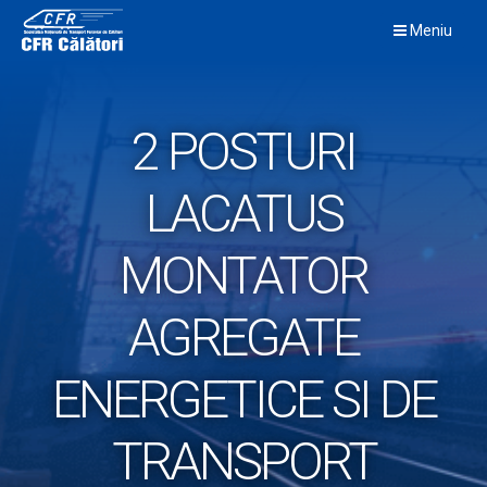
Skip
Meniu
to
content
2 POSTURI
LACATUS
MONTATOR
AGREGATE
ENERGETICE SI DE
TRANSPORT