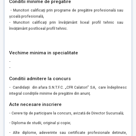
Conditii minime de pregatire
- Muncitori calificaţi prin programe de pregătire profesională sau
şcoală profesională,
- Muncitori calificaţi prin învâțământ liceal profil tehnic sau
învățământ postliceal profil tehnic.
Vechime minima in specialitate
-
-
Conditii admitere la concurs
- Candidaţii din afara S.N.T.F.C. „CFR Calatori” SA, care îndeplinesc
integral condiţiile minime de pregătire din anunţ.
Acte necesare inscriere
- Cerere tip de participare la concurs, avizată de Director Sucursală;
- Diploma de studii, original şi copie;
- Alte diplome, adeverinte sau certificate profesionale detinute,