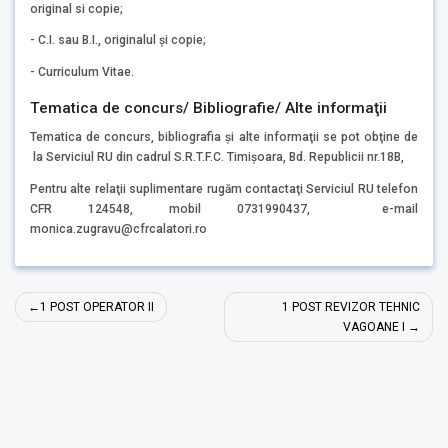
original si copie;
- C.I. sau B.I., originalul şi copie;
- Curriculum Vitae.
Tematica de concurs/ Bibliografie/ Alte informaţii
Tematica de concurs, bibliografia şi alte informaţii se pot obţine de
la Serviciul RU din cadrul S.R.T.F.C. Timişoara, Bd. Republicii nr.18B,
Pentru alte relaţii suplimentare rugăm contactaţi Serviciul RU telefon
CFR 124548, mobil 0731990437, e-mail
monica.zugravu@cfrcalatori.ro
Navigare
1 POST OPERATOR II
1 POST REVIZOR TEHNIC
în
VAGOANE I
articole