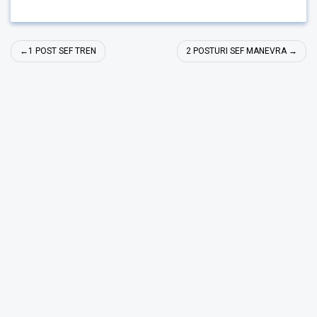
Navigare
1 POST SEF TREN
2 POSTURI SEF MANEVRA
în
articole