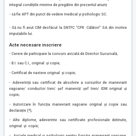
integral condițiile minime de pregătire din prezentul anunț
- să fie APT din punct de vedere medical și psihologic SC.
- Să nu fi avut CIM desfăcut la SNTFC “CFR Călători” SA din motive
imputabile lui.
Acte necesare inscriere
- Cerere de participare la concurs avizată de Director Sucursală;
- B.I. sau C.I., original și copie;
- Certificat de nastere original și copie;
- Adeverință sau certificat de absolvire a cursurilor de manevrant
vagoane/ conductor tren/ șef manevră/ șef tren/ IDM original și
copie;
- Autorizare în funcția manevrant vagoane original și copie sau
declarație (*);
- Alte diplome, adeverinte sau certificate profesionale detinute,
original și copie;
- Avizele medical și psihologic pentru funcția manevrant vagoane,