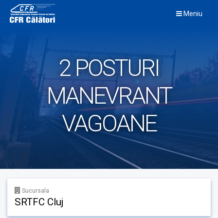
Skip
Meniu
to
content
2 POSTURI
MANEVRANT
VAGOANE
Sucursala
SRTFC Cluj