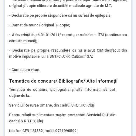
original și copie eliberate de unități medicale agreate de M.T;
- Declaratie pe proprie răspundere că nu suferă de epilepsie;
- Carnet de muncă original și copie;
- Adeverință după 01.01.2011/ raport per salariat – ITM (continuarea
cărții de muncă);
- Declaratie pe proprie răspundere că nu a avut CIM desfăcut din
motive imputabile lui la SNTFC „CFR Călători” SA;
- Curriculum vitae.
Tematica de concurs/ Bibliografie/ Alte informaţii
Tematica de concurs, bibliografia și alte informații se pot
obține de la:
Serviciul Resurse Umane, din cadrul S.R.T.F.C. Cluj
Pentru relații suplimentare rugăm contactați Serviciul R.U. din
cadrul S.R.T.F.C. Cluj
telefon CFR 124552, mobil 0731990509