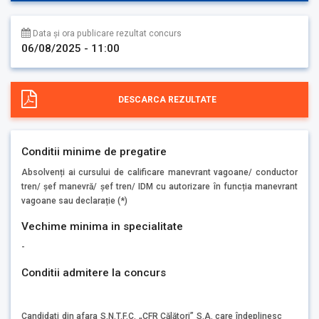
Data și ora publicare rezultat concurs
06/08/2025 - 11:00
DESCARCA REZULTATE
Conditii minime de pregatire
Absolvenți ai cursului de calificare manevrant vagoane/ conductor
tren/ șef manevră/ șef tren/ IDM cu autorizare în funcția manevrant
vagoane sau declarație (*)
Vechime minima in specialitate
-
Conditii admitere la concurs
Candidati din afara S.N.T.F.C. „CFR Călători” S.A. care îndeplinesc