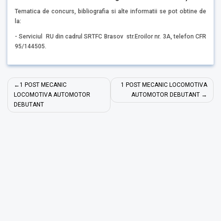
Tematica de concurs, bibliografia si alte informatii se pot obtine de
la:
- Serviciul RU din cadrul SRTFC Brasov str.Eroilor nr. 3A, telefon CFR
95/144505.
Navigare
1 POST MECANIC
1 POST MECANIC LOCOMOTIVA
în
LOCOMOTIVA AUTOMOTOR
AUTOMOTOR DEBUTANT
DEBUTANT
articole