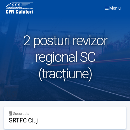
Skip
Meniu
to
content
2 posturi revizor
regional SC
(tracțiune)
Sucursala
SRTFC Cluj