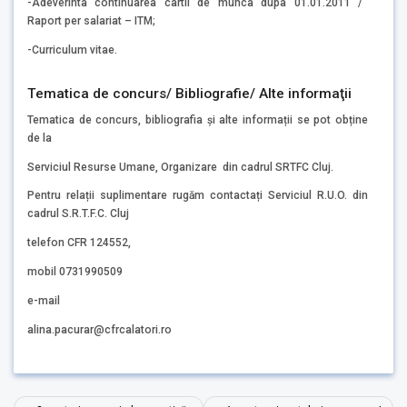
-Adeverinta continuarea cartii de munca dupa 01.01.2011 /
Raport per salariat – ITM;
-Curriculum vitae.
Tematica de concurs/ Bibliografie/ Alte informaţii
Tematica de concurs, bibliografia și alte informații se pot obține
de la
Serviciul Resurse Umane, Organizare din cadrul SRTFC Cluj.
Pentru relații suplimentare rugăm contactați Serviciul R.U.O. din
cadrul S.R.T.F.C. Cluj
telefon CFR 124552,
mobil 0731990509
e-mail
alina.pacurar@cfrcalatori.ro