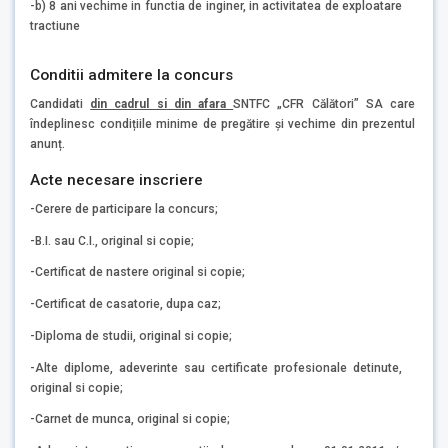
-b) 8 ani vechime in functia de inginer, in activitatea de exploatare
tractiune
Conditii admitere la concurs
Candidati
din cadrul si
din afara
SNTFC „CFR Călători” SA care
îndeplinesc condițiile minime de pregătire și vechime din prezentul
anunț.
Acte necesare inscriere
-Cerere de participare la concurs;
-B.I. sau C.I., original si copie;
-Certificat de nastere original si copie;
-Certificat de casatorie, dupa caz;
-Diploma de studii, original si copie;
-Alte diplome, adeverinte sau certificate profesionale detinute,
original si copie;
-Carnet de munca, original si copie;