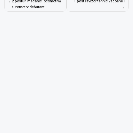
Navigare
2 posturi mecanic locomotivă
1 post revizor tehnic vagoane I
în
– automotor debutant
articole