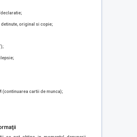
/
declaratie;
detinute, original si copie;
);
lepsie;
M (continuarea cartii de munca);
ormaţii