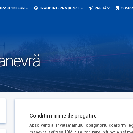
TRAFIC INTERN
TRAFIC INTERNAȚIONAL
PRESĂ
COMPA
manevră
Conditii minime de pregatire
Absolventi ai invatamantului obligatoriu conform legi
manevra, sef tren, IDM, cu autorizare in functia sef m