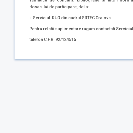
Tematica de concurs, bibliografia si alte inform
dosarului de participare, de la:
- Serviciul RUO din cadrul SRTFC Craiova.
Pentru relatii suplimentare rugam contactati Servici
telefon C.F.R. 92/124515