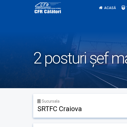
Skip
ACASĂ
to
content
2 posturi șef 
Sucursala
SRTFC Craiova