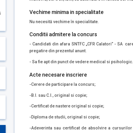
Vechime minima in specialitate
i
Nu necesită vechime în specialitate.
Conditii admitere la concurs
- Candidati din afara SNTFC „CFR Calatori” - SA care
pregatire din prezentul anunt.
- Sa fie apt din punct de vedere medical si psihologic
Acte necesare inscriere
-Cerere de participare la concurs;
-B.I. sau C.I., original si copie;
-Certificat de nastere original si copie;
-Diploma de studii, original si copie;
-Adeverinta sau certificat de absolvire a cursurilor