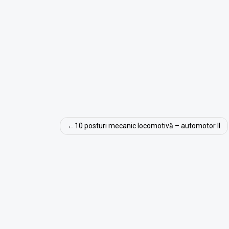
Navigare
10 posturi mecanic locomotivă – automotor II
în
articole