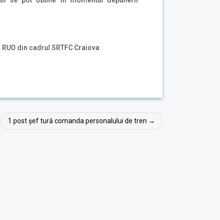
atii se pot obtine in momentul depunerii
ul RUO din cadrul SRTFC Craiova:
1 post șef tură comanda personalului de tren