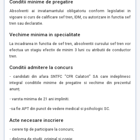
Conditii minime de pregatire
Absolventi ai invatamantului obligatoriu conform legislatiei in
vigoare si curs de calificare sef tren, IDM, cu autorizare in functia sef
tren sau declaratie.
Vechime minima in specialitate
La incadrarea in functia de sef tren, absolventii cursului sef tren vor
efectua un stagiu efectiv de minim 3 luni cu atributii de conductor
tren.
Conditii admitere la concurs
- candidati din afara SNTFC ”CFR Calatori” SA care indeplinesc
integral conditiile minime de pregatire si vechime din prezentul
anunț.
- varsta minima de 21 ani impliniti.
-sa fie APT din punct de vedere medical si psihologic SC.
Acte necesare inscriere
- cerere tip de participare la concurs;
- diploma de studii, original si copie;