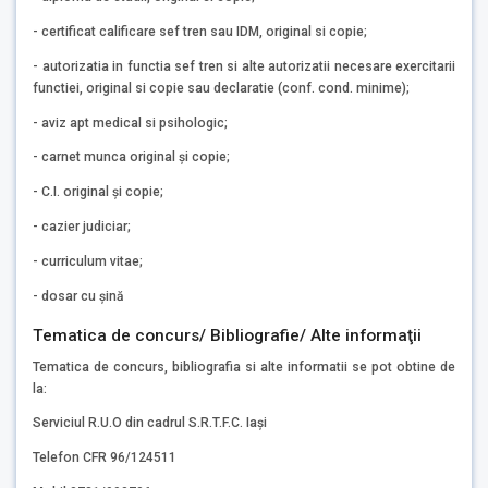
- certificat calificare sef tren sau IDM, original si copie;
- autorizatia in functia sef tren si alte autorizatii necesare exercitarii
functiei, original si copie sau declaratie (conf. cond. minime);
- aviz apt medical si psihologic;
- carnet munca original și copie;
- C.I. original și copie;
- cazier judiciar;
- curriculum vitae;
- dosar cu șină
Tematica de concurs/ Bibliografie/ Alte informaţii
Tematica de concurs, bibliografia si alte informatii se pot obtine de
la:
Serviciul R.U.O din cadrul S.R.T.F.C. Iași
Telefon CFR 96/124511