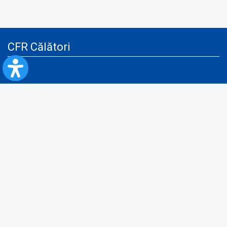
CFR Călători
Blog
Servicii pentru reclamă și publicitate
Politica de Confidenţialitate
Politica de Cookies
Politica monitorizare video/audio-video
Politica de protecție a datelor cu caracter personal
Protocol de colaborare cu Direcția Generală pentru Evidența
Persoanelor de furnizare a unor date din Registrul Național de Evidența
Persoanelor
A.N.P.C.