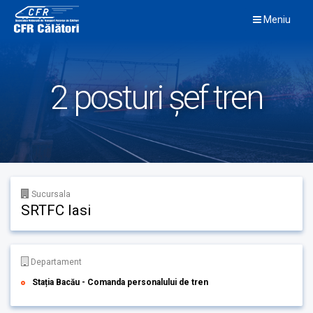
Skip
Meniu
to
content
2 posturi șef tren
Sucursala
SRTFC Iasi
Departament
Stația Bacău - Comanda personalului de tren