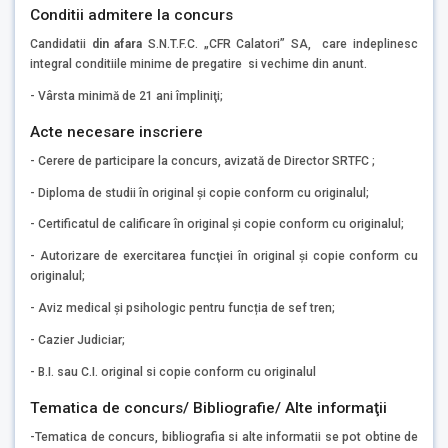
Conditii admitere la concurs
Candidatii
din afara
S.N.T.F.C. „CFR Calatori” SA, care indeplinesc
integral conditiile minime de pregatire si vechime din anunt.
- Vârsta minimă de 21 ani împliniţi;
Acte necesare inscriere
- Cerere de participare la concurs, avizată de Director SRTFC ;
- Diploma de studii în original şi copie conform cu originalul;
- Certificatul de calificare în original şi copie conform cu originalul;
- Autorizare de exercitarea funcţiei în original şi copie conform cu
originalul;
- Aviz medical și psihologic pentru funcția de sef tren;
- Cazier Judiciar;
- B.I. sau C.I. original si copie conform cu originalul
Tematica de concurs/ Bibliografie/ Alte informaţii
-Tematica de concurs, bibliografia si alte informatii se pot obtine de