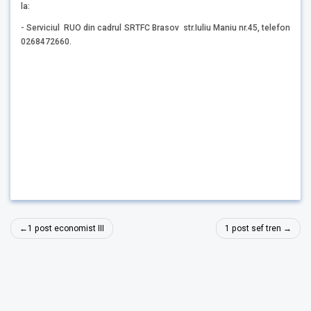
la:
- Serviciul RUO din cadrul SRTFC Brasov str.Iuliu Maniu nr.45, telefon
0268472660.
Navigare
1 post economist III
1 post sef tren
în
articole