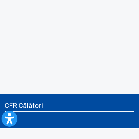
CFR Călători
Blog
Servicii pentru reclamă și publicitate