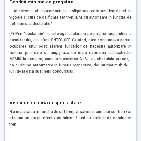
Conditii minime de pregatire
- Absolventi ai invatamantului obligatoriu conform legislatiei in
vigoare si curs de calificare sef tren, IDM, cu autorizare in functia de
sef tren sau declaratie* .
(*) Prin “declaratie” se intelege declaratia pe proprie raspundere a
candidatului, din afara SNTFC CFR Calatori, care concureaza pentru
ocuparea unui post aferent functiilor ce necesita autorizare in
functie, prin care se angajeaza ca dupa obtinerea calificativului
ADMIS la concurs, pana la incheierea C.I.M., pe cheltuiala proprie,
sa-si obtina autorizarea in functia respectiva, dar nu mai mult de 6
luni de la data sustinerii concursului.
Vechime minima in specialitate
-La incadrarea in functia de sef tren, absolventii cursului sef tren vor
efectua un stagiu efectiv de minim 3 luni cu atributii de conductor
tren.