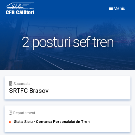
Skip
Meniu
to
content
2 posturi sef tren
Sucursala
SRTFC Brasov
Departament
Statia Sibiu - Comanda Personalului de Tren