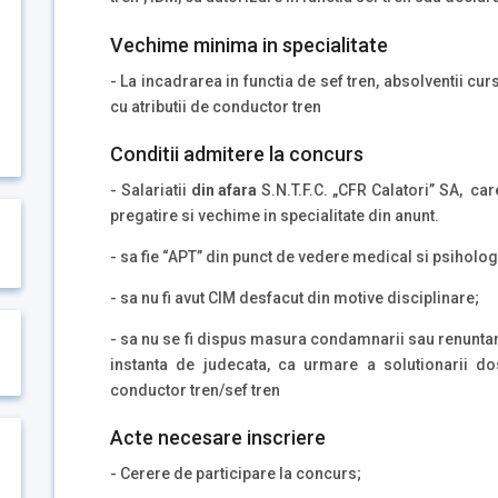
Vechime minima in specialitate
- La incadrarea in functia de sef tren, absolventii cur
cu atributii de conductor tren
Conditii admitere la concurs
- Salariatii
din afara
S.N.T.F.C. „CFR Calatori” SA, ca
pregatire si vechime in specialitate din anunt.
- sa fie “APT” din punct de vedere medical si psiholog
- sa nu fi avut CIM desfacut din motive disciplinare;
- sa nu se fi dispus masura condamnarii sau renuntar
instanta de judecata, ca urmare a solutionarii dos
conductor tren/sef tren
Acte necesare inscriere
- Cerere de participare la concurs;