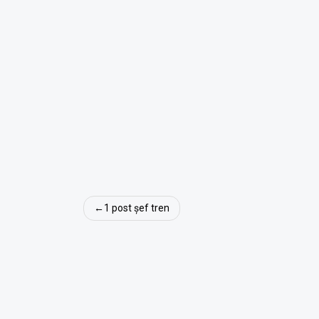
Navigare
1 post șef tren
în
articole