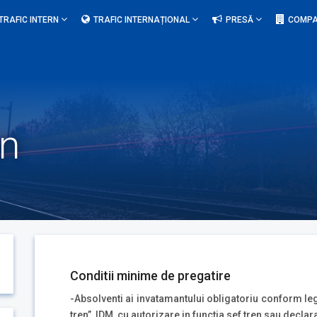
TRAFIC INTERN
TRAFIC INTERNAȚIONAL
PRESĂ
COMPA
en
Conditii minime de pregatire
-Absolventi ai invatamantului obligatoriu conform legi
tren”, IDM, cu autorizare in functia sef tren sau declar