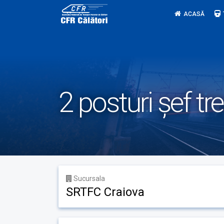
Skip
ACASĂ
to
content
2 posturi șef tr
Sucursala
SRTFC Craiova