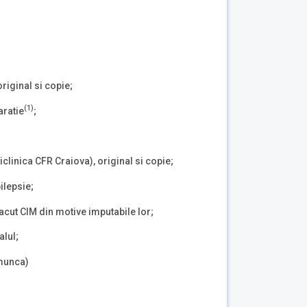
original si copie;
(1)
aratie
;
clinica CFR Craiova), original si copie;
ilepsie;
acut CIM din motive imputabile lor;
alul;
 munca)