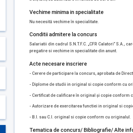
Vechime minima in specialitate
Nu necesită vechime în specialitate.
Conditii admitere la concurs
Salariatii din cadrul S.N.T.F.C. „CFR Calatori” S.A., c
pregatire si vechime in specialitate din anunt.
Acte necesare inscriere
- Cerere de participare la concurs, aprobata de Direc
- Diplome de studii in original si copie conform cu or
- Certificat de calificare în original şi copie conform c
- Autorizare de exercitarea functiei in original si copi
- B.I. sau C.I. original si copie conform cu originalul.
Tematica de concurs/ Bibliografie/ Alte inf