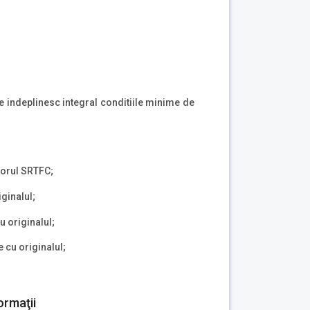
are indeplinesc integral conditiile minime de
torul SRTFC;
iginalul;
u originalul;
e cu originalul;
ormaţii