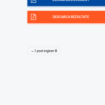
DESCARCA REZULTATE
Navigare
1 post inginer III
în
articole