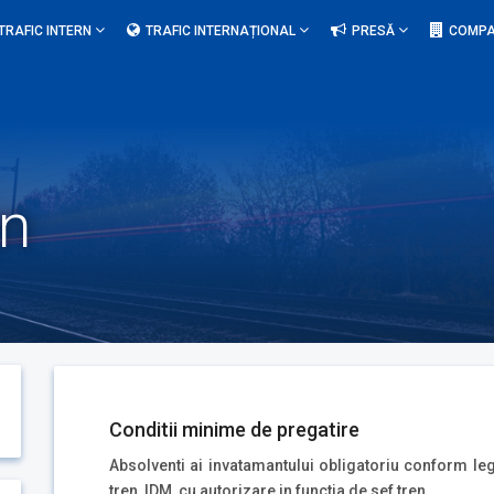
TRAFIC INTERN
TRAFIC INTERNAȚIONAL
PRESĂ
COMPA
en
Conditii minime de pregatire
Absolventi ai invatamantului obligatoriu conform legi
tren, IDM, cu autorizare in functia de sef tren.