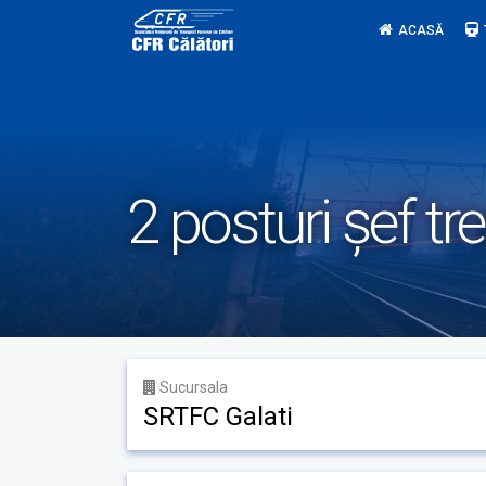
Skip
ACASĂ
to
content
2 posturi șef tr
Sucursala
SRTFC Galati