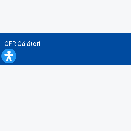
CFR Călători
Blog
Servicii pentru reclamă și publicitate
Politica de Confidenţialitate
Politica de Cookies
Politica monitorizare video/audio-video
Politica de protecție a datelor cu caracter personal
Protocol de colaborare cu Direcția Generală pentru Evidența
Persoanelor de furnizare a unor date din Registrul Național de Evidența
Persoanelor