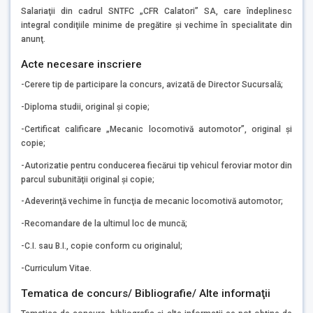
Salariaţii din cadrul SNTFC „CFR Calatori” SA, care îndeplinesc
integral condiţiile minime de pregătire şi vechime în specialitate din
anunţ.
Acte necesare inscriere
-Cerere tip de participare la concurs, avizată de Director Sucursală;
-Diploma studii, original şi copie;
-Certificat calificare „Mecanic locomotivă automotor”, original şi
copie;
-Autorizatie pentru conducerea fiecărui tip vehicul feroviar motor din
parcul subunităţii original şi copie;
-Adeverinţă vechime în funcţia de mecanic locomotivă automotor;
-Recomandare de la ultimul loc de muncă;
-C.I. sau B.I., copie conform cu originalul;
-Curriculum Vitae.
Tematica de concurs/ Bibliografie/ Alte informaţii