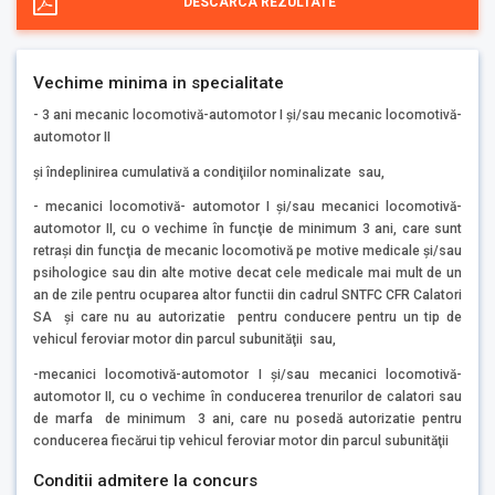
DESCARCA REZULTATE
Vechime minima in specialitate
- 3 ani mecanic locomotivă-automotor I şi/sau mecanic locomotivă-
automotor II
şi îndeplinirea cumulativă a condiţiilor nominalizate sau,
- mecanici locomotivă- automotor I şi/sau mecanici locomotivă-
automotor II, cu o vechime în funcţie de minimum 3 ani, care sunt
retraşi din funcţia de mecanic locomotivă pe motive medicale şi/sau
psihologice sau din alte motive decat cele medicale mai mult de un
an de zile pentru ocuparea altor functii din cadrul SNTFC CFR Calatori
SA şi care nu au autorizatie pentru conducere pentru un tip de
vehicul feroviar motor din parcul subunităţii sau,
-mecanici locomotivă-automotor I şi/sau mecanici locomotivă-
automotor II, cu o vechime în conducerea trenurilor de calatori sau
de marfa de minimum 3 ani, care nu posedă autorizatie pentru
conducerea fiecărui tip vehicul feroviar motor din parcul subunităţii
Conditii admitere la concurs