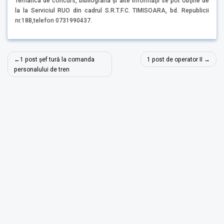
Tematica de concurs, bibliografia şi alte informaţii se pot obţine de
la la Serviciul RUO din cadrul S.R.T.F.C. TIMISOARA, bd. Republicii
nr.18B,telefon 0731990437.
Navigare
1 post șef tură la comanda
1 post de operator II
în
personalului de tren
articole