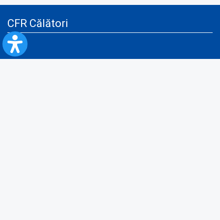
CFR Călători
Blog
Servicii pentru reclamă și publicitate
Politica de Confidenţialitate
Politica de Cookies
Politica monitorizare video/audio-video
Politica de protecție a datelor cu caracter personal
Protocol de colaborare cu Direcția Generală pentru Evidența
Persoanelor de furnizare a unor date din Registrul Național de Evidența
Persoanelor
A.N.P.C.
Informaţii utile