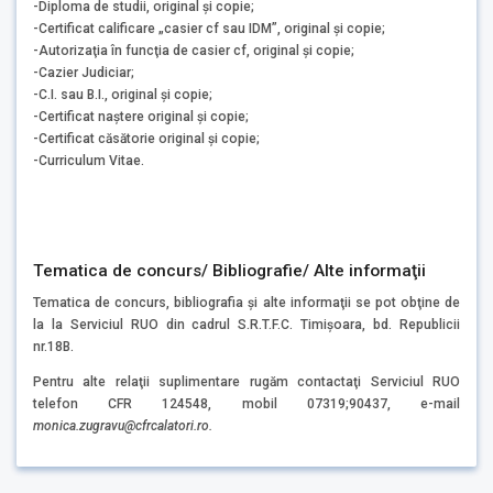
-Diploma de studii, original şi copie;
-Certificat calificare „casier cf sau IDM”, original şi copie;
-Autorizaţia în funcţia de casier cf, original şi copie;
-Cazier Judiciar;
-C.I. sau B.I., original şi copie;
-Certificat naştere original şi copie;
-Certificat căsătorie original şi copie;
-Curriculum Vitae.
Tematica de concurs/ Bibliografie/ Alte informaţii
Tematica de concurs, bibliografia şi alte informaţii se pot obţine de
la la Serviciul RUO din cadrul S.R.T.F.C. Timişoara, bd. Republicii
nr.18B.
Pentru alte relaţii suplimentare rugăm contactaţi Serviciul RUO
telefon CFR 124548, mobil 07319;90437, e-mail
monica.zugravu
@cfrcalatori.ro.