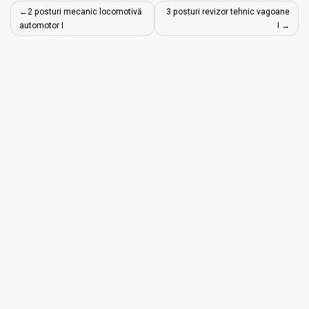
Navigare
2 posturi mecanic locomotivă
3 posturi revizor tehnic vagoane
în
automotor I
I
articole