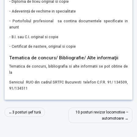
- Diploma de liceu original si copie
- Adeverință de vechime in specialitate
- Portofoliul profesional sa contina documentele specificate in
anunt
- B.I. sau C.I. original si copie
- Certificat de nastere, original si copie
Tematica de concurs/ Bibliografie/ Alte informaţii
Tematica de concurs, bibliografia si alte informatii se pot obtine de
la
Serviciul RUO din cadrul SRTFC Bucuresti telefon C.F.R. 91/ 134509,
91/134511
Navigare
3 posturi șef tură
10 posturi revizor locomotive –
în
automotoare
articole