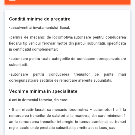
Conditii minime de pregatire
-absolventi ai invatamantului liceal;
-permis de mecanic de locomotiva/autorizare pentru conducerea
fiecarui tip vehicul feroviar motor din parcul subunitatii, specificata
in certificatul complementar;
-autorizare pentru toate categoriile de conducere corespunzatoare
subunitatii;
-autorizare pentru conducerea trenurilor pe pante mari
corespunzatoare sectiilor de remorcare aferente subunitatii.
Vechime minima in specialitate
6 ani in domeniul feroviar, din care:
- 5 ani efectiv lucrati ca mecanic locomotiva – automotor I si II la
remorcarea trenurilor de calatori si la manevra, din care minimum 1
an la remorcarea trenurilor interregio in turnus combinat cu trenuri
regio, acolo unde prestatia subunitatii permite acest lucru, sau