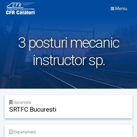
Skip
Meniu
to
content
3 posturi mecanic
instructor sp.
Sucursala
SRTFC Bucuresti
Departament