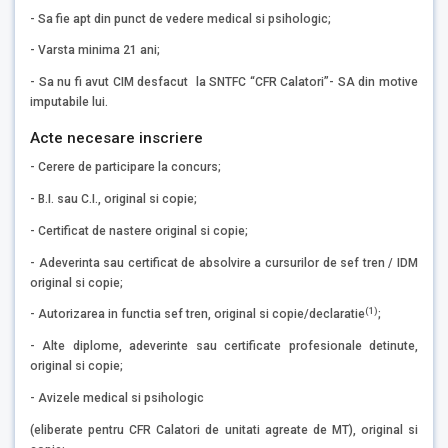
- Sa fie apt din punct de vedere medical si psihologic;
- Varsta minima 21 ani;
- Sa nu fi avut CIM desfacut la SNTFC “CFR Calatori”- SA din motive
imputabile lui.
Acte necesare inscriere
- Cerere de participare la concurs;
- B.I. sau C.I., original si copie;
- Certificat de nastere original si copie;
- Adeverinta sau certificat de absolvire a cursurilor de sef tren / IDM
original si copie;
(1)
- Autorizarea in functia sef tren, original si copie/declaratie
;
- Alte diplome, adeverinte sau certificate profesionale detinute,
original si copie;
- Avizele medical si psihologic
(eliberate pentru CFR Calatori de unitati agreate de MT), original si