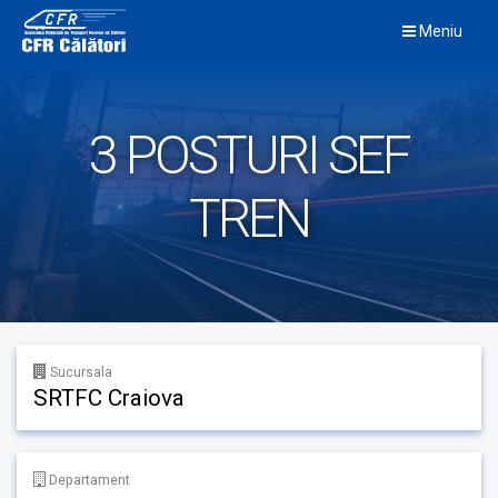
Skip
Meniu
to
content
3 POSTURI SEF
TREN
Sucursala
SRTFC Craiova
Departament