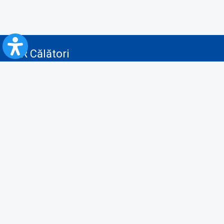
CFR Călători
Blog
Servicii pentru reclamă și publicitate
Politica de Confidenţialitate
Politica de Cookies
Politica monitorizare video/audio-video
Politica de protecție a datelor cu caracter personal
Protocol de colaborare cu Direcția Generală pentru Evidența
Persoanelor de furnizare a unor date din Registrul Național de Evidența
Persoanelor
A.N.P.C.