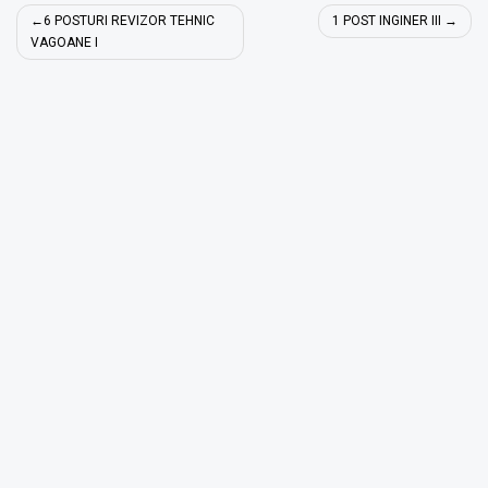
Navigare
6 POSTURI REVIZOR TEHNIC
1 POST INGINER III
în
VAGOANE I
articole