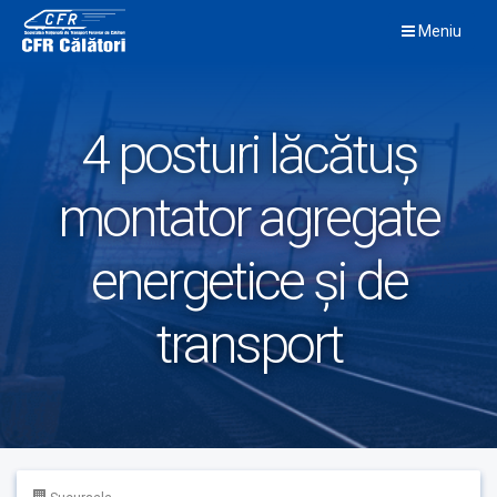
Skip
Meniu
to
content
4 posturi lăcătuș
montator agregate
energetice și de
transport