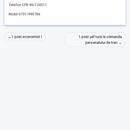
Telefon CFR 96/124511
Mobil 0731/990706
Navigare
1 post economist I
1 post șef tură la comanda
în
personalului de tren
articole