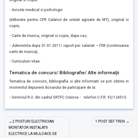
original si copie;
- Avizele medical si psihologic
(eliberate pentru CFR Calatori de unitati agreate de MT), original si
copie;
- Carte de munca, original si copie, dupa caz;
- Adeverinta dupa 01.01.2011/ raport per salariat – ITM (continuarea
cartii de munca);
- Curriculum vitae.
Tematica de concurs/ Bibliografie/ Alte informaţii
Tematica de concurs, bibliografia si alte informatii se pot obtine in
momentul depunerii dosarului de participare de la:
- Serviciul R.U. din cadrul SRTFC Craiova - telefon C.F.R. 92/124515.
Navigare
2 POSTURI ELECTRICIAN
1 POST SEF TREN
în
MONTATOR INSTALATII
ELECTRICE LA MIJLOACE DE
articole