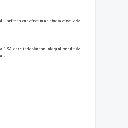
ului sef tren vor efectua un stagiu efectiv de
i” SA care indeplinesc integral conditiile
unt;