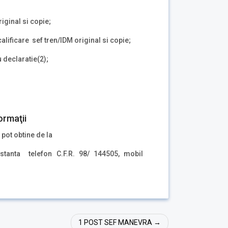
riginal si copie;
calificare sef tren/IDM original si copie;
u declaratie(2);
ormaţii
 pot obtine de la
tanta telefon C.F.R. 98/ 144505, mobil
1 POST SEF MANEVRA