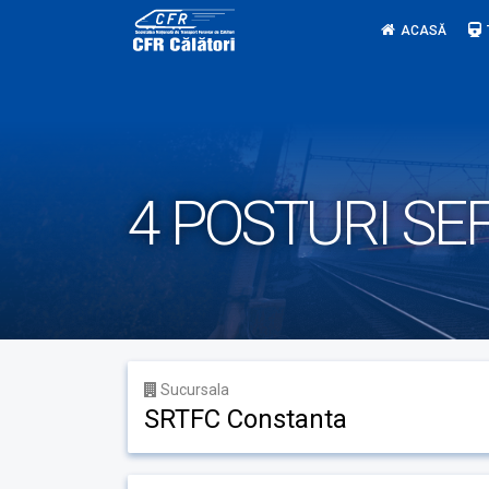
Skip
ACASĂ
to
content
4 POSTURI SE
Sucursala
SRTFC Constanta