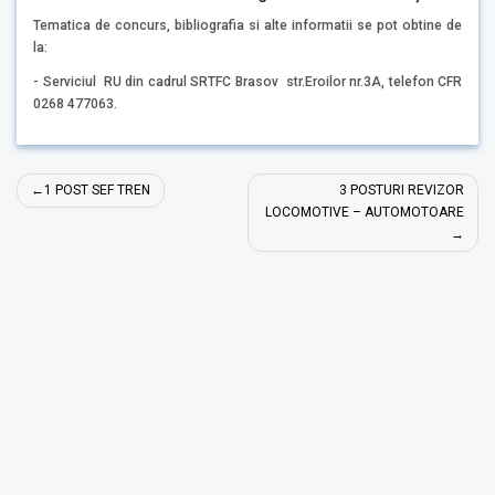
Tematica de concurs, bibliografia si alte informatii se pot obtine de
la:
- Serviciul RU din cadrul SRTFC Brasov str.Eroilor nr.3A, telefon CFR
0268 477063.
Navigare
1 POST SEF TREN
3 POSTURI REVIZOR
în
LOCOMOTIVE – AUTOMOTOARE
articole