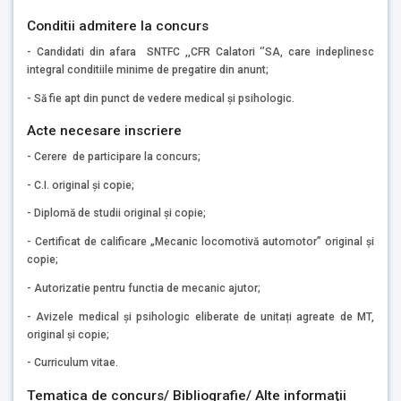
Conditii admitere la concurs
- Candidati din afara SNTFC ,,CFR Calatori ‘’SA, care indeplinesc
integral conditiile minime de pregatire din anunt;
- Să fie apt din punct de vedere medical și psihologic.
Acte necesare inscriere
- Cerere de participare la concurs;
- C.I. original şi copie;
- Diplomă de studii original şi copie;
- Certificat de calificare „Mecanic locomotivă automotor” original şi
copie;
- Autorizatie pentru functia de mecanic ajutor;
- Avizele medical și psihologic eliberate de unitați agreate de MT,
original și copie;
- Curriculum vitae.
Tematica de concurs/ Bibliografie/ Alte informaţii