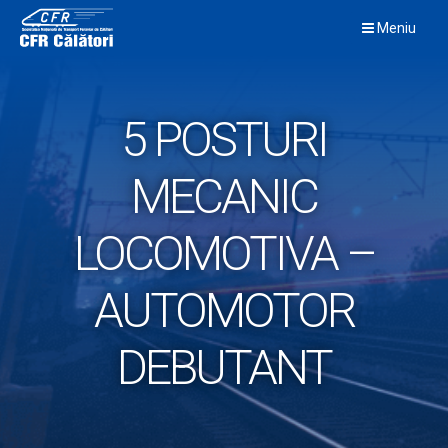
Skip
Meniu
to
content
5 POSTURI
MECANIC
LOCOMOTIVA –
AUTOMOTOR
DEBUTANT