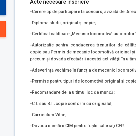
Acte necesare inscriere
-Cerere tip de participare la concurs, avizată de Dire
-Diploma studii, original şi copie;
-Certificat calificare „Mecanic locomotivă automotor”,
-Autorizatie pentru conducerea trenurilor de călător
copie sau Permis de mecanic locomotivă original şi c
precum şi dovada efectuării acestei activităţii în ultim
-Adeverinţă vechime în funcţia de mecanic locomoti
-Permise pentru tipuri de locomotivă original şi copie
-Recomandare de la ultimul loc de muncă;
-C.I. sau B.I., copie conform cu originalul;
-Curriculum Vitae;
-Dovada încetării CIM pentru foştii salariaţi CFR.