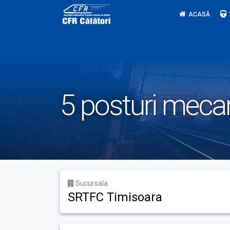
Skip
ACASĂ
to
content
5 posturi meca
Sucursala
SRTFC Timisoara