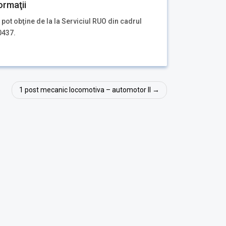
ormaţii
 pot obţine de la la Serviciul RUO din cadrul
0437.
1 post mecanic locomotiva – automotor II