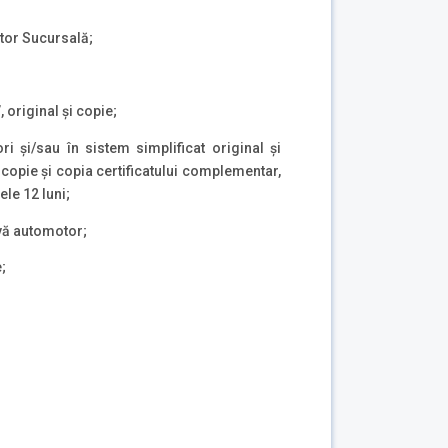
ctor Sucursală;
 original şi copie;
i şi/sau în sistem simplificat original şi
opie şi copia certificatului complementar,
ele 12 luni;
vă automotor;
;