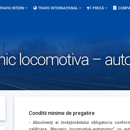
TRAFIC INTERN
TRAFIC INTERNAȚIONAL
PRESĂ
COMPA
nic locomotiva – aut
Conditii minime de pregatire
- Absolvenţi ai învăţământului obligatoriu conform
calificare „Mecanic locomotivă-automotor” cu aut