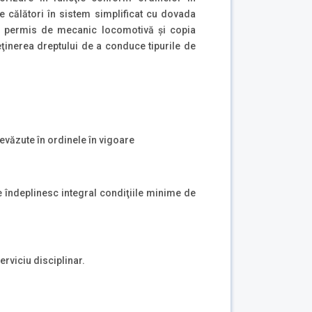
e călători în sistem simplificat cu dovada
 sau permis de mecanic locomotivă şi copia
eţinerea dreptului de a conduce tipurile de
revăzute în ordinele în vigoare
e îndeplinesc integral condiţiile minime de
serviciu disciplinar.