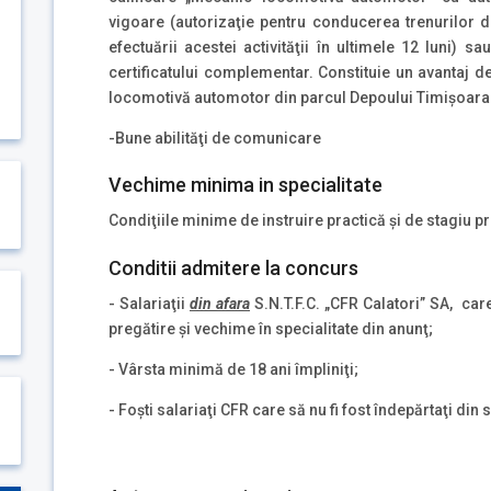
vigoare (autorizaţie pentru conducerea trenurilor d
efectuării acestei activităţii în ultimele 12 luni)
certificatului complementar. Constituie un avantaj d
locomotivă automotor din parcul Depoului Timișoara
-Bune abilităţi de comunicare
Vechime minima in specialitate
Condiţiile minime de instruire practică şi de stagiu p
Conditii admitere la concurs
- Salariaţii
din afara
S.N.T.F.C. „CFR Calatori” SA, car
pregătire şi vechime în specialitate din anunţ;
- Vârsta minimă de 18 ani împliniţi;
- Foşti salariaţi CFR care să nu fi fost îndepărtaţi din 