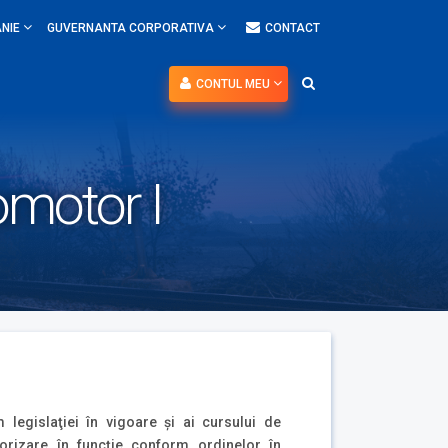
NIE
GUVERNANTA CORPORATIVA
CONTACT
CONTUL MEU
omotor I
 legislaţiei în vigoare şi ai cursului de
orizare în funcţie conform ordinelor în