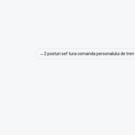
Navigare
2 posturi sef tura comanda personalului de tren
în
articole