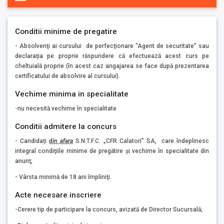
Conditii minime de pregatire
- Absolvenţi ai cursului de perfecţionare “Agent de securitate” sau
declaraţia pe proprie răspundere că efectuează acest curs pe
cheltuială proprie (în acest caz angajarea se face după prezentarea
certificatului de absolvire al cursului).
Vechime minima in specialitate
-nu necesită vechime în specialitate
Conditii admitere la concurs
- Candidați
din afara
S.N.T.F.C. „CFR Calatori” SA, care îndeplinesc
integral condiţiile minime de pregătire şi vechime în specialitate din
anunţ;
- Vârsta minimă de 18 ani împliniţi.
Acte necesare inscriere
-Cerere tip de participare la concurs, avizată de Director Sucursală;