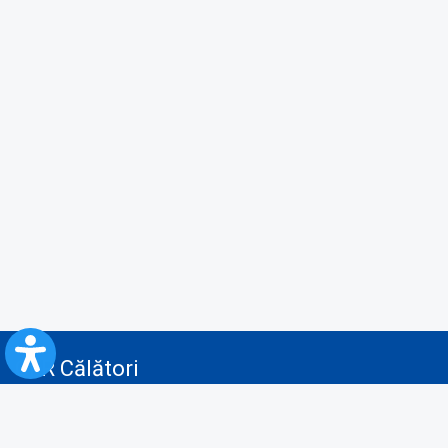
CFR Călători
Blog
Servicii pentru reclamă și publicitate