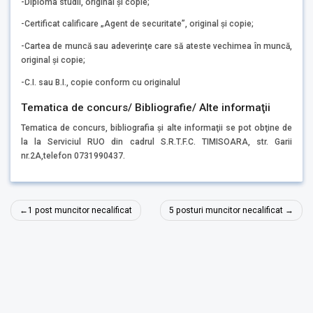
-Diploma studii, original şi copie;
-Certificat calificare „Agent de securitate”, original şi copie;
-Cartea de muncă sau adeverinţe care să ateste vechimea în muncă,
original şi copie;
-C.I. sau B.I., copie conform cu originalul
Tematica de concurs/ Bibliografie/ Alte informaţii
Tematica de concurs, bibliografia şi alte informaţii se pot obţine de
la la Serviciul RUO din cadrul S.R.T.F.C. TIMISOARA, str. Garii
nr.2A,telefon 0731990437.
Navigare
1 post muncitor necalificat
5 posturi muncitor necalificat
în
articole