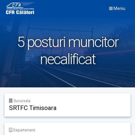
Skip
Meniu
to
content
5 posturi muncitor
necalificat
Sucursala
SRTFC Timisoara
Departament