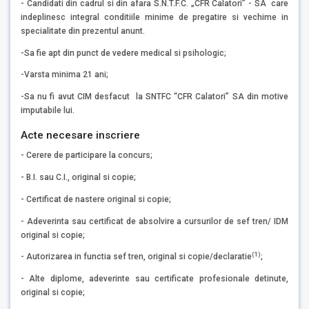
- Candidati din cadrul si din afara S.N.T.F.C. „CFR Calatori” - SA care
indeplinesc integral conditiile minime de pregatire si vechime in
specialitate din prezentul anunt.
-Sa fie apt din punct de vedere medical si psihologic;
-Varsta minima 21 ani;
-Sa nu fi avut CIM desfacut la SNTFC “CFR Calatori” SA din motive
imputabile lui.
Acte necesare inscriere
- Cerere de participare la concurs;
- B.I. sau C.I., original si copie;
- Certificat de nastere original si copie;
- Adeverinta sau certificat de absolvire a cursurilor de sef tren/ IDM
original si copie;
(1)
- Autorizarea in functia sef tren, original si copie/declaratie
;
- Alte diplome, adeverinte sau certificate profesionale detinute,
original si copie;