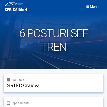
Skip
Meniu
to
content
6 POSTURI SEF
TREN
Sucursala
SRTFC Craiova
Departamente