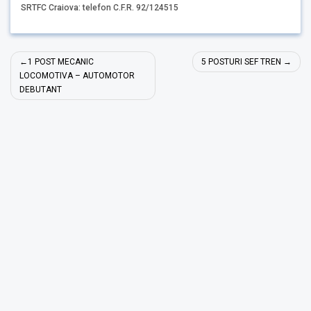
SRTFC Craiova: telefon C.F.R. 92/124515
Navigare
1 POST MECANIC
5 POSTURI SEF TREN
în
LOCOMOTIVA – AUTOMOTOR
DEBUTANT
articole