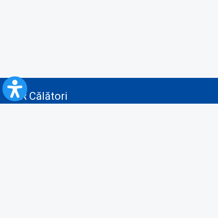
CFR Călători
Blog
Servicii pentru reclamă și publicitate
Politica de Confidenţialitate
Politica de Cookies
Politica monitorizare video/audio-video
Politica de protecție a datelor cu caracter personal
Protocol de colaborare cu Direcția Generală pentru Evidența