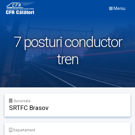
Skip
Meniu
to
content
7 posturi conductor
tren
Sucursala
SRTFC Brasov
Departament