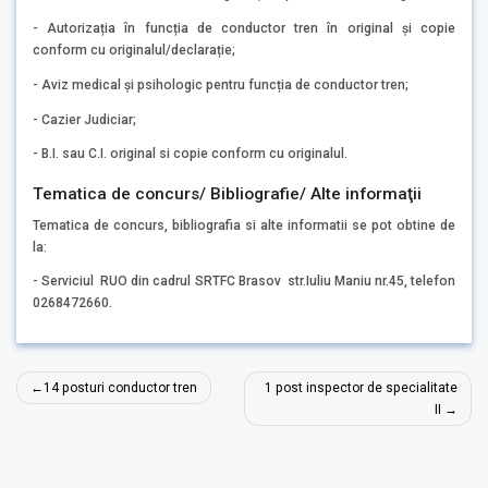
- Autorizația în funcția de conductor tren în original şi copie
conform cu originalul/declarație;
- Aviz medical și psihologic pentru funcția de conductor tren;
- Cazier Judiciar;
- B.I. sau C.I. original si copie conform cu originalul.
Tematica de concurs/ Bibliografie/ Alte informaţii
Tematica de concurs, bibliografia si alte informatii se pot obtine de
la:
- Serviciul RUO din cadrul SRTFC Brasov str.Iuliu Maniu nr.45, telefon
0268472660.
Navigare
14 posturi conductor tren
1 post inspector de specialitate
în
II
articole