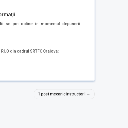
ormaţii
atii se pot obtine in momentul depunerii
ul RUO din cadrul SRTFC Craiova:
1 post mecanic instructor I