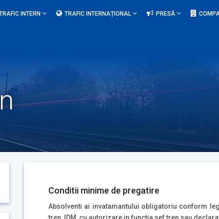
TRAFIC INTERN
TRAFIC INTERNAȚIONAL
PRESĂ
COMPA
en
Conditii minime de pregatire
Absolventi ai invatamantului obligatoriu conform legi
tren, IDM, cu autorizare in functia sef tren sau declara