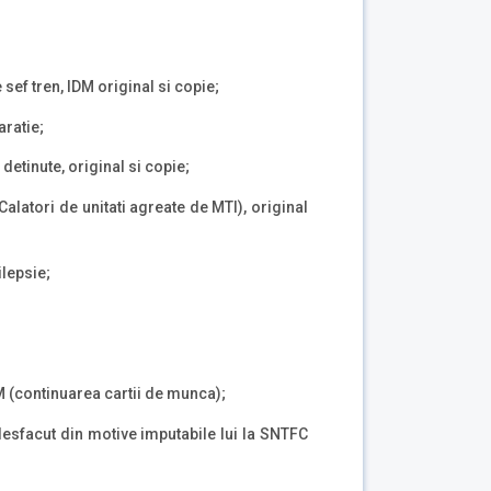
 sef tren, IDM original si copie;
aratie;
detinute, original si copie;
alatori de unitati agreate de MTI), original
lepsie;
M (continuarea cartii de munca);
esfacut din motive imputabile lui la SNTFC