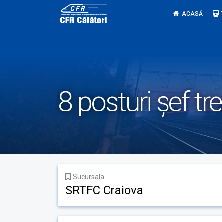
Skip
ACASĂ
to
content
8 posturi șef tr
Sucursala
SRTFC Craiova