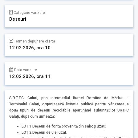
Categorie vanzare
Deseuri
Termen depunere oferta
12.02.2026, ora 10
Data vanzare
12.02.2026, ora 11
S.R.T.F.C. Galați, prin intermediul Bursei Române de Mărfuri –
Terminalul Galați, organizează licitație publică pentru vânzarea a
două tipuri de deșeuri reciclabile aparținând subunităților SRTFC
Galați, după cum urmează:
LOT 1 Deșeuri de fontă provenită din saboți uzați;
LOT 2 Deșeuri de ulei uzat.