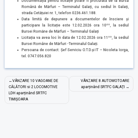
Documentația pentru licitație poate fi procurată de la Bursa
Română de Mărfuri – Terminalul Galați, cu sediul în Galați,
strada Cetățuiei nr. 1, telefon 0236.461.188.
Data limită de depunere a documentelor de însciere și
participare la licitație este 12.02.2026 ora 10ºº, la sediul
Bursei Romăne de Mărfuri – Terminalul Galați
Licitația va avea loc în data de 12.02.2026 ora 11ºº, la sediul
Bursei Române de Mărfuri -Terminalul Galați.
Persoana de contact: Șef Serviciu O.T.D.și IT – Nicoleta Iorga,
tel. 0747.056.820
Navigare
VÂNZARE 10 VAGOANE DE
VÂNZARE 8 AUTOMOTOARE
în
CĂLĂTORI si 2 LOCOMOTIVE
aparținând SRTFC GALAȚI
LDH aparținând SRTFC
articole
TIMIȘOARA