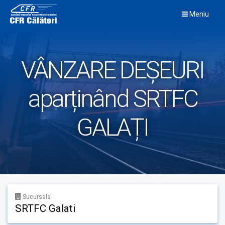
Skip
Meniu
to
content
VÂNZARE DEȘEURI
aparținând SRTFC
GALAȚI
Sucursala
SRTFC Galati