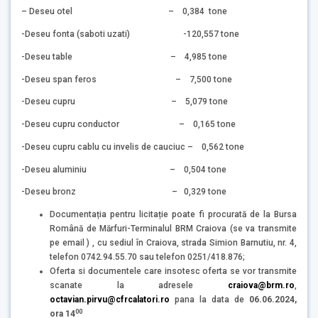
– Deseu otel – 0,384 tone
-Deseu fonta (saboti uzati) -120,557 tone
-Deseu table – 4,985 tone
-Deseu span feros – 7,500 tone
-Deseu cupru – 5,079 tone
-Deseu cupru conductor – 0,165 tone
-Deseu cupru cablu cu invelis de cauciuc – 0,562 tone
-Deseu aluminiu – 0,504 tone
-Deseu bronz – 0,329 tone
Documentația pentru licitație poate fi procurată de la Bursa
Română de Mărfuri-Terminalul BRM Craiova (se va transmite
pe email ) , cu sediul în Craiova, strada Simion Barnutiu, nr. 4,
telefon 0742.94.55.70 sau telefon 0251/418.876;
Oferta si documentele care insotesc oferta se vor transmite
scanate la adresele
craiova@brm.ro
,
octavian.pirvu@cfrcalatori.ro
pana la data de
06.06.2024,
00
ora
14