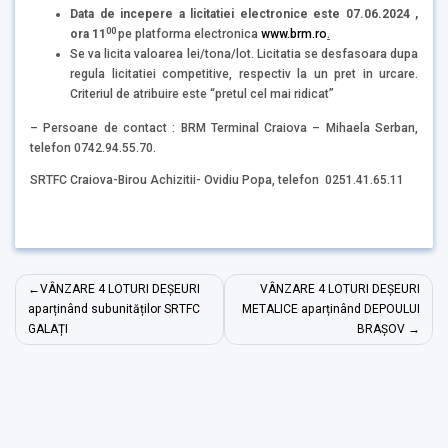
Data de incepere a licitatiei electronice este 07.06.2024 ,
00
ora 11
pe platforma electronica
www.brm.ro
.
Se va licita valoarea lei/tona/lot. Licitatia se desfasoara dupa
regula licitatiei competitive, respectiv la un pret in urcare.
Criteriul de atribuire este “pretul cel mai ridicat”
– Persoane de contact : BRM Terminal Craiova – Mihaela Serban,
telefon 0742.94.55.70.
SRTFC Craiova-Birou Achizitii- Ovidiu Popa, telefon 0251.41.65.11
Navigare
VÂNZARE 4 LOTURI DEȘEURI
VÂNZARE 4 LOTURI DEȘEURI
în
aparținând subunităților SRTFC
METALICE aparținând DEPOULUI
GALAȚI
BRAȘOV
articole