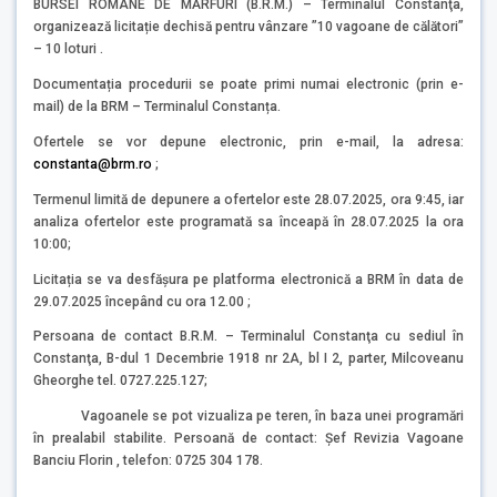
BURSEI ROMÂNE DE MĂRFURI (B.R.M.) – Terminalul Constanţa,
organizează licitație dechisă pentru vânzare ”10 vagoane de călători”
– 10 loturi .
Documentația procedurii se poate primi numai electronic (prin e-
mail) de la BRM – Terminalul Constanța.
Ofertele se vor depune electronic, prin e-mail, la adresa:
constanta@brm.ro
;
Termenul limită de depunere a ofertelor este 28.07.2025, ora 9:45, iar
analiza ofertelor este programată sa înceapă în 28.07.2025 la ora
10:00;
Licitația se va desfășura pe platforma electronică a BRM în data de
29.07.2025 începând cu ora 12.00 ;
Persoana de contact B.R.M. – Terminalul Constanţa cu sediul în
Constanţa, B-dul 1 Decembrie 1918 nr 2A, bl I 2, parter, Milcoveanu
Gheorghe tel. 0727.225.127;
Vagoanele se pot vizualiza pe teren, în baza unei programări
în prealabil stabilite. Persoană de contact: Șef Revizia Vagoane
Banciu Florin , telefon: 0725 304 178.