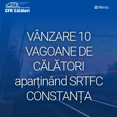
Skip
Meniu
to
content
VÂNZARE 10
VAGOANE DE
CĂLĂTORI
aparținând SRTFC
CONSTANȚA