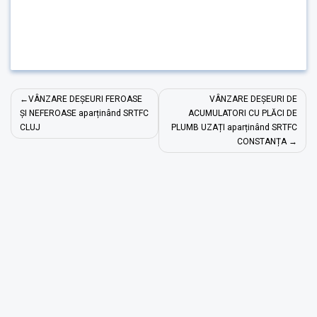
Navigare
VÂNZARE DEȘEURI FEROASE
VÂNZARE DEȘEURI DE
în
ȘI NEFEROASE aparținând SRTFC
ACUMULATORI CU PLĂCI DE
CLUJ
PLUMB UZAȚI aparținând SRTFC
articole
CONSTANȚA