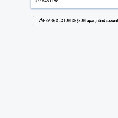
0236461188
Navigare
VÂNZARE 3 LOTURI DEȘEURI aparținând subunit
în
articole