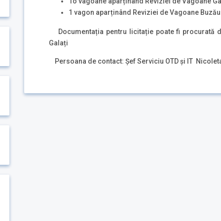
1o vagoane aparținând Reviziei de Vagoane Ga
1 vagon aparținând Reviziei de Vagoane Buzău
Documentația pentru licitație poate fi procurată 
Galați
Persoana de contact: Șef Serviciu OTD și IT Nicolet