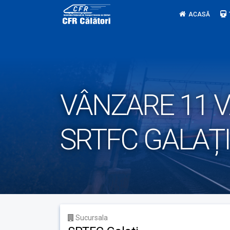
Skip
ACASĂ
to
content
VÂNZARE 11 V
SRTFC GALAȚI
Sucursala