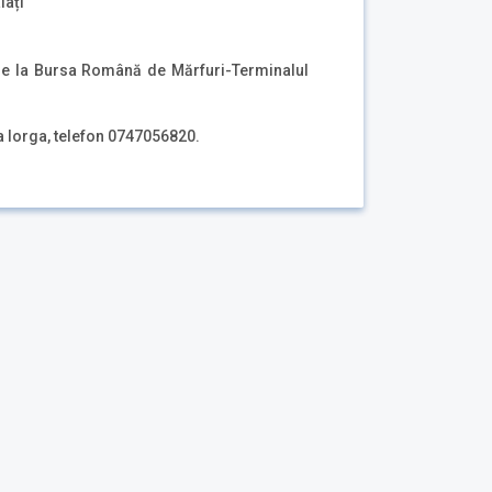
lați
de la Bursa Română de Mărfuri-Terminalul
a Iorga, telefon 0747056820.