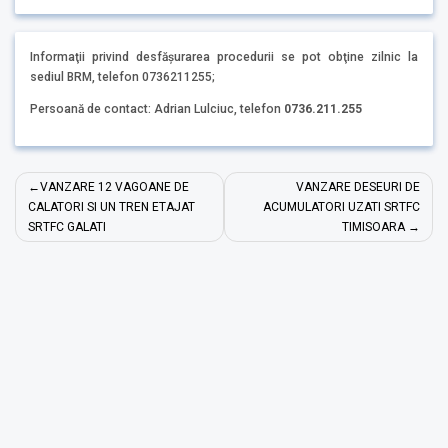
Informaţii privind desfăşurarea procedurii se pot obţine zilnic la
sediul BRM, telefon 0736211255;
Persoană de contact: Adrian Lulciuc, telefon
0736.211.255
Navigare
VANZARE 12 VAGOANE DE
VANZARE DESEURI DE
în
CALATORI SI UN TREN ETAJAT
ACUMULATORI UZATI SRTFC
SRTFC GALATI
TIMISOARA
articole