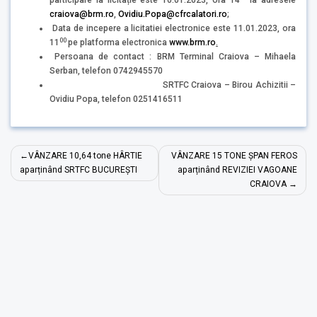
participare la licitație este 10.01.2023, ora 14
la adresele
craiova@brm.ro
,
Ovidiu.Popa@cfrcalatori.ro
;
Data de incepere a licitatiei electronice este 11.01.2023, ora
00
11
pe platforma electronica
www.brm.ro
.
Persoana de contact : BRM Terminal Craiova – Mihaela
Serban, telefon 0742945570
SRTFC Craiova – Birou Achizitii –
Ovidiu Popa, telefon 0251416511
Navigare
VÂNZARE 10,64 tone HÂRTIE
VÂNZARE 15 TONE ȘPAN FEROS
în
aparținând SRTFC BUCUREȘTI
aparținând REVIZIEI VAGOANE
CRAIOVA
articole