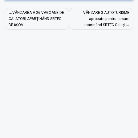
Navigare
VÂNZAREA A 26 VAGOANE DE
VÂNZARE 3 AUTOTURISME
în
CĂLĂTORI APARȚINÂND SRTFC
aprobate pentru casare
BRAȘOV
aparținând SRTFC Galați
articole