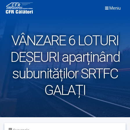
Skip
Meniu
to
content
VÂNZARE 6 LOTURI
DEȘEURI aparținând
subunităților SRTFC
GALAȚI