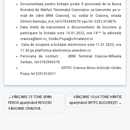
Documentația pentru licitație poate fi procurată de la Bursa
Română de Mărfuri-Terminalul Craiova(se va transmite pe e-
mail de către BRM Craiova), cu sediul în Craiova, strada
Simion Barnuțiu, nr.4, tel 0742945570 sau tel. 0251/418876.
Data limită de transmitere a documentelor de înscriere și
participare la licitație este 10.01.2023, ora 14ºº la adresele
craiova@brm.ro, Ovidiu.Popa@cfrcalatori.ro
Data de incepere a licitației electronice este 11.01.2023, ora
11.30 pe platforma electronica www.brm.ro
Persoana de contact : BRM Terminal Craiova-Mihaela
Serban, tel 0742945570
SRTFC Craiova-Birou Achiziții-Ovidiu
Popa, tel 0251416511
Navigare
VÂNZARE 15 TONE ȘPAN
VÂNZARE 10,64 TONE HÂRTIE
în
FEROS aparținând REVIZIEI
aparținând SRTFC BUCUREȘTI
VAGOANE CRAIOVA
articole