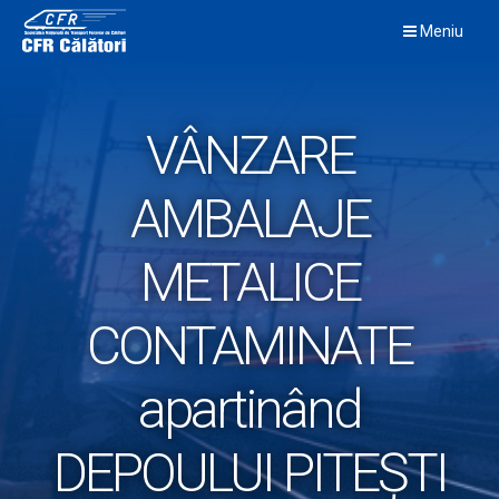
Skip
Meniu
to
content
VÂNZARE
AMBALAJE
METALICE
CONTAMINATE
apartinând
DEPOULUI PITEȘTI