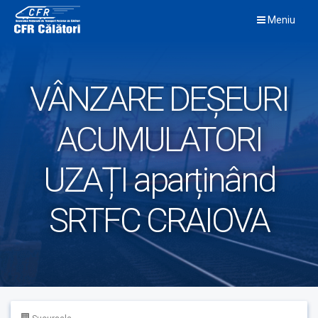
Skip
Meniu
to
content
VÂNZARE DEȘEURI
ACUMULATORI
UZAȚI aparținând
SRTFC CRAIOVA