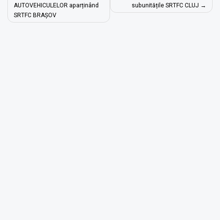
AUTOVEHICULELOR aparținând
subunitățile SRTFC CLUJ
articole
SRTFC BRAȘOV