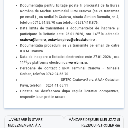
Documentația pentru licitație poate fi procurată de la Bursa
Română de Mărfuri-Terminalul BRM Craiova (se va transmite
pe email ) , cu sediul în Craiova, strada Simion Barnutiu, nr. 4,
telefon 0742.94.55.70 sau telefon 0251/418.876;
Data limită de transmitere a documentelor de înscriere și
00
participare la licitație este 26.01.2026, ora 14
la adresele
craiova@brm.ro
,
octavian.pirvu@cfrcalatori.ro
;
Documentatia procedurii se va transmite pe email de catre
B.R.M. Craiova
Data de incepere a licitatiei electronice este 27.01.2026 , ora
00
11
pe platforma electronica
www.brm.ro
.
Persoane de contact : BRM Terminal Craiova – Mihaela
Serban, telefon 0742.94.55.70.
SRTFC Craiova-Serv. AAA- Octavian
Pirvu, telefon 0251.41.65.11
Licitatia se desfasoara dupa regula licitatiei competitive,
respectiv la un pret in urcare.
Navigare
VÂNZARE ÎN STARE
VÂNZARE DEȘEURI ULEI UZAT ȘI
în
NEDEZMEMBRATĂ A
REZIDUU PETROLIER din