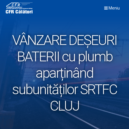
Skip
Meniu
to
content
VÂNZARE DEȘEURI
BATERII cu plumb
aparținând
subunităților SRTFC
CLUJ