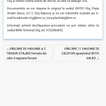
Cluj și online contra sumei de 300 lei, la care se adaugă TVA.
Documentele se vor depune în original la sediul SRTFC Cluj, Piața
Avram Iancu, nr.17, Cluj Napoca și se vor transmite scanate pe e-
mail la adresele cluj@brm.ro, irina.plachide@brm.ro
Informații privind desfășurarea procedurii se pot obține zilnic la
sediul BRM-Terminal Cluj, tel. 0722984835.
Navigare
VÂNZARE 83 VAGOANE și 2
VÂNZARE 11 VAGOANE DE
în
TRENURI ETAJATE formate din
CĂLĂTORI aparținând SRTFC
câte 4 vagoane fiecare
GALAȚI
articole