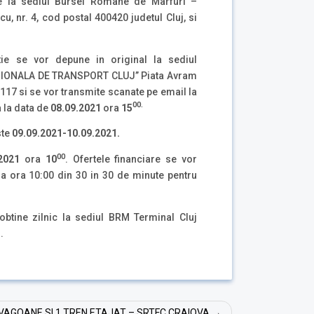
 de la sediul Bursei Romane de Marfuri –
u, nr. 4, cod postal 400420 judetul Cluj, si
atie se vor depune in original la sediul
GIONALA DE TRANSPORT CLUJ” Piata Avram
0117 si se vor transmite scanate pe email la
00.
a la data de
08.09.2021
ora
15
ste
09.09.2021-10.09.2021.
00
2021
ora
10
. Ofertele financiare se vor
la ora 10:00 din 30 in 30 de minute pentru
obtine zilnic la sediul BRM Terminal Cluj
.
VAGOANE SI 1 TREN ETAJAT – SRTFC CRAIOVA