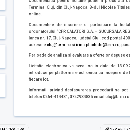
Documentatia pentru licitatie poate fi procurata
Terminal Cluj, din Cluj-Napoca, B-dul Nicolae Titulesc
online.
Documentele de inscriere si participare la licit
ordonatorului “CFR CALATORI S.A. – SUCURSALA RE
Iancu nr. 17, Cluj-Napoca, judetul Cluj, cod postal 40
adresele
cluj@brm.ro
si
irina.plachide@brm.ro
, pan
Perioada de analiza si evaluare a ofertelor depuse e
Licitatia electronica va avea loc in data de
13.09.
introduce pe platforma electronica cu incepere de 
fiecare lot.
Informatii privind desfasurarea procedurii se pot 
telefon 0264-414481, 0722984835 email cluj@brm.ro 
RTFC CRAIOVA
VÂNZARE 17 