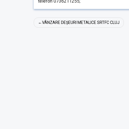
telefon 0736211255;
Navigare
VÂNZARE DEȘEURI METALICE SRTFC CLUJ
în
articole