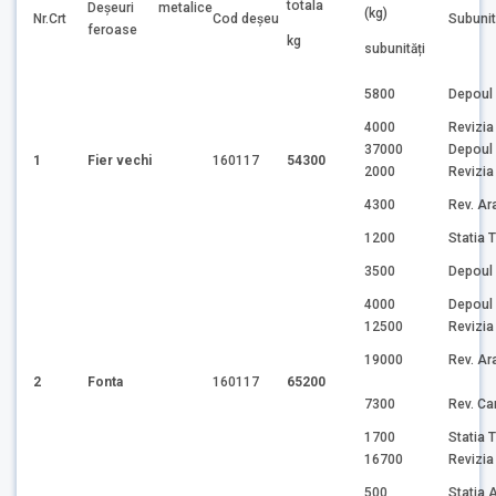
totala
Deşeuri metalice
(kg)
Nr.Crt
Cod deşeu
Subuni
feroase
kg
subunități
5800
Depoul
4000
Revizia
37000
Depoul
1
Fier vechi
160117
54300
2000
Revizia
4300
Rev. Ar
1200
Statia 
3500
Depoul
4000
Depoul
12500
Revizia
19000
Rev. Ar
2
Fonta
160117
65200
7300
Rev. C
1700
Statia 
16700
Revizia
500
Statia 