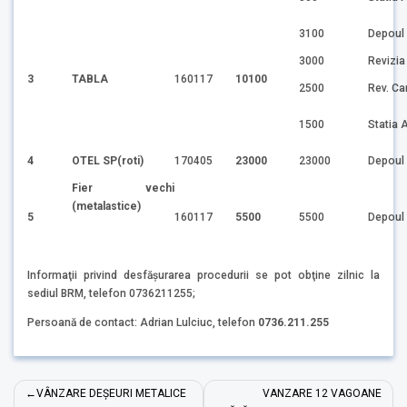
3100
Depoul
3000
Revizia
3
TABLA
160117
10100
2500
Rev. C
1500
Statia 
4
OTEL SP(roti)
170405
23000
23000
Depoul
Fier vechi
(metalastice)
5
160117
5500
5500
Depoul
Informaţii privind desfăşurarea procedurii se pot obţine zilnic la
sediul BRM, telefon 0736211255;
Persoană de contact: Adrian Lulciuc, telefon
0736.211.255
Navigare
VÂNZARE DEȘEURI METALICE
VANZARE 12 VAGOANE