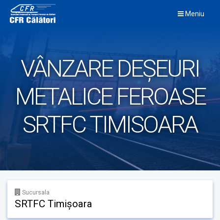
Skip
Meniu
to
content
VÂNZARE DEȘEURI
METALICE FEROASE
SRTFC TIMISOARA
Sucursala
SRTFC Timișoara