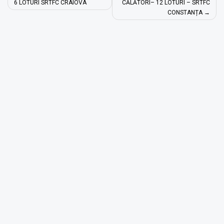
în
6 LOTURI SRTFC CRAIOVA
CĂLĂTORI– 12 LOTURI – SRTFC
CONSTANȚA
articole