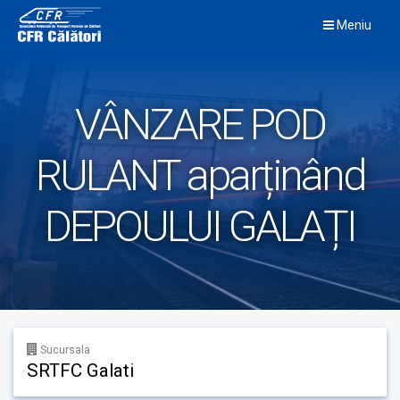
Skip
Meniu
to
content
VÂNZARE POD
RULANT aparținând
DEPOULUI GALAȚI
Sucursala
SRTFC Galati