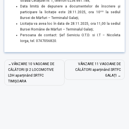
strada Cetățuiei nr. 1, telefon 0236.461.188;
Data limită de depunere a documentelor de înscriere și
participare la licitație este 28.11.2025, ora 10ºº la sediul
Bursei de Mărfuri – Terminalul Galați;
Licitația va avea loc în data de 28.11.2025, ora 11,00 la sediul
Bursei Române de Mărfuri – Terminalul Galați;
Persoana de contact: Șef Serviciu O.T.D. si I.T – Nicoleta
Iorga, tel. 0747056820.
Navigare
VÂNZARE 10 VAGOANE DE
VÂNZARE 11 VAGOANE DE
în
CĂLĂTORI ȘI 2 LOCOMOTIVE
CĂLĂTORI aparținând SRTFC
LDH aparținând SRTFC
GALAȚI
articole
TIMIȘOARA