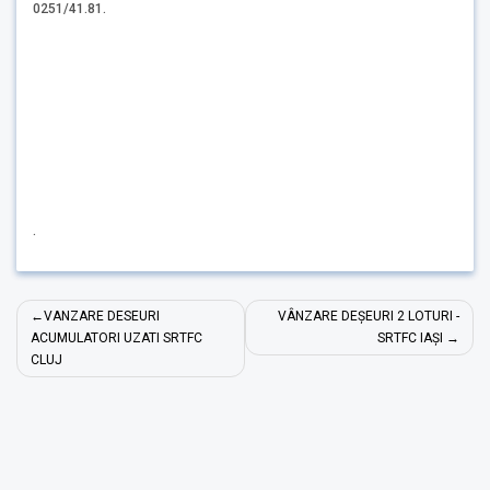
0251/41.81.
.
Navigare
VANZARE DESEURI
VÂNZARE DEȘEURI 2 LOTURI -
în
ACUMULATORI UZATI SRTFC
SRTFC IAȘI
CLUJ
articole