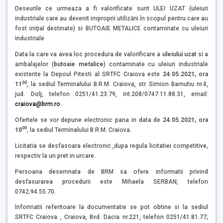
Deseurile ce urmeaza a fi valorificate sunt ULEI UZAT (uleiuri
industriale care au devenit improprii utilizării în scopul pentru care au
fost iniţial destinate) si BUTOAIE METALICE contaminate cu uleiuri
industriale
Data la care va avea loc procedura de valorificare a
uleiului uzat
si a
ambalajelor (
butoaie metalice
) contaminate cu uleiuri industriale
existente la Depoul Pitesti al SRTFC Craiova este
24.05.2021, ora
00
11
, la sediul Terminalului B.R.M. Craiova, str. Simion Barnutiu nr.4,
jud. Dolj, telefon 0251/41.23.79, int.208/0747.11.88.31, email:
craiova@brm.ro
.
Ofertele se vor depune electronic pana in data de
24.05.2021, ora
00
10
, la sediul Terminalului B.R.M. Craiova.
Licitatia se desfasoara electronic ,dupa regula licitatiei competitive,
respectiv la un pret in urcare.
Persoana desemnata de BRM sa ofere informatii privind
desfasurarea procedurii este Mihaela SERBAN, telefon
0742.94.55.70.
Informatii referitoare la documentatie se pot obtine si la sediul
SRTFC Craiova , Craiova, Bvd. Dacia nr.221, telefon 0251/41.81.77;