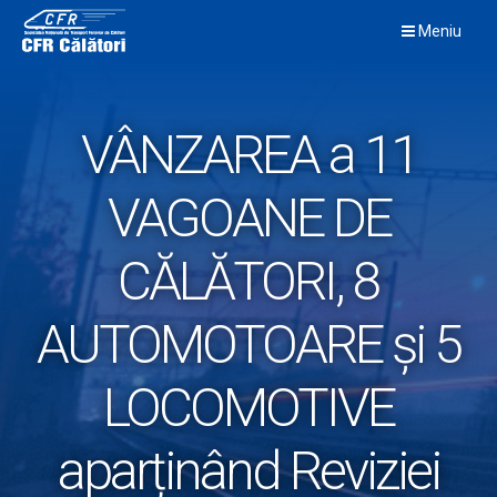
Skip
Meniu
to
content
VÂNZAREA a 11
VAGOANE DE
CĂLĂTORI, 8
AUTOMOTOARE și 5
LOCOMOTIVE
aparținând Reviziei