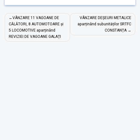
Navigare
VÂNZARE 11 VAGOANE DE
VÂNZARE DEȘEURI METALICE
în
CĂLĂTORI, 8 AUTOMOTOARE și
aparținând subunităților SRTFC
5 LOCOMOTIVE aparținând
CONSTANȚA
articole
REVIZIEI DE VAGOANE GALAȚI