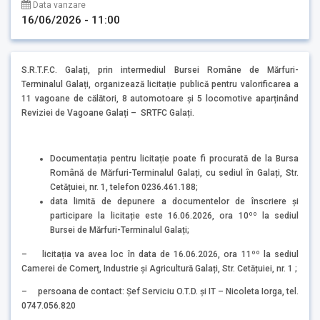
Data vanzare
16/06/2026 - 11:00
S.R.T.F.C. Galați, prin intermediul Bursei Române de Mărfuri-
Terminalul Galați, organizează licitație publică pentru valorificarea a
11 vagoane de călători, 8 automotoare și 5 locomotive aparținând
Reviziei de Vagoane Galați – SRTFC Galați.
Documentația pentru licitație poate fi procurată de la Bursa
Română de Mărfuri-Terminalul Galați, cu sediul în Galați, Str.
Cetățuiei, nr. 1, telefon 0236.461.188;
data limită de depunere a documentelor de înscriere și
participare la licitație este 16.06.2026, ora 10ºº la sediul
Bursei de Mărfuri-Terminalul Galați;
– licitația va avea loc în data de 16.06.2026, ora 11ºº la sediul
Camerei de Comerț, Industrie și Agricultură Galați, Str. Cetățuiei, nr. 1 ;
– persoana de contact: Șef Serviciu O.T.D. și IT – Nicoleta Iorga, tel.
0747.056.820