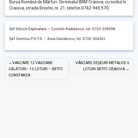
Bursa Română de Mărfuri-Terminalul BRM Craiova, cu sediul în
Craiova, strada Brestei, nr. 21, telefon 0742-945.570;
Șef Divizie Exploatare – Cosmin Radulescu, tel. 0723-339098.
Șef Serviciu P.O.T.D. – Aura Davidescu, tel. 0725-304261
Navigare
VANZARE 12 VAGOANE
VÂNZARE DEȘEURI METALICE 6
în
CĂLĂTORI– 12 LOTURI – SRTFC
LOTURI SRTFC CRAIOVA
CONSTANȚA
articole