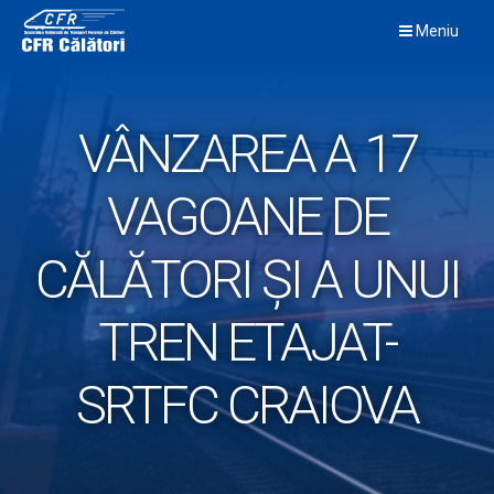
Skip
Meniu
to
content
VÂNZAREA A 17
VAGOANE DE
CĂLĂTORI ȘI A UNUI
TREN ETAJAT-
SRTFC CRAIOVA