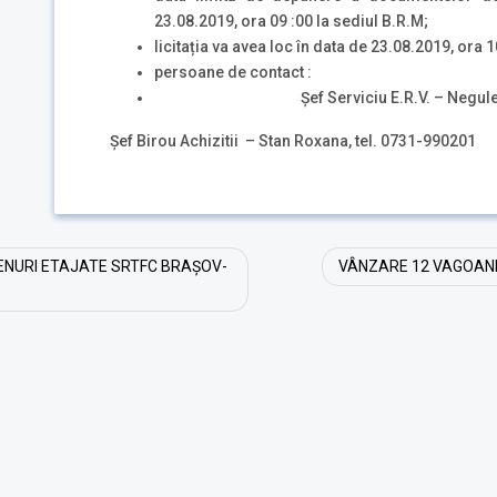
23.08.2019, ora 09 :00 la sediul B.R.M;
licitația va avea loc în data de 23.08.2019, ora 1
persoane de contact :
Șef Serviciu E.R.V. – Negulescu Ed
Șef Birou Achizitii – Stan Roxana, tel. 0731-990201
RENURI ETAJATE SRTFC BRAȘOV-
VÂNZARE 12 VAGOANE 