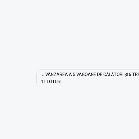
Navigare
VÂNZAREA A 5 VAGOANE DE CĂLĂTORI ȘI 6 T
în
11 LOTURI
articole