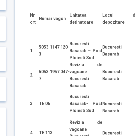
Nr
Unitatea
Locul d
Numar vagon
crt
detinatoare
depozitare
Bucuresti
5053 1147 120-
Bucuresti
1
Basarab – Post
3
Basarab
Ploiesti Sud
Revizia de
5053 1957 047-
vagoane
Bucuresti
2
7
Bucuresti
Basarab
Basarab
Bucuresti
3
TE 06
Basarab- Post
Bucuresti
Ploiesti Sud
Basarab
Revizia de
vagoane
4
TE 113
Bucuresti