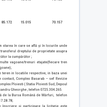
85.172
15.015
70.157
tarea în care se află şi în locurile unde
ransferul dreptului de proprietate asupra
tor la cumpărător ;
ulte vagoane/trenuri etajate(fiecare tren
vagoane);
 teren in locatiile respective, in baza unei
de contact, Complex Basarab – sef Revizie
mplex Ploiesti ( Statia Ploiesti Sud, Depoul
lexandru Gheorghe , telefon 0725.304.265.
ată de la Bursa Română de Mărfuri, telefon
17.28.78;
nscriere și participare la licitație este