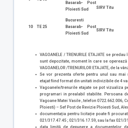
Basarab- Post
SIRV Titu
Ploiesti Sud
Bucuresti
10
TE 25
Basarab- Post
SIRV Titu
Ploiesti Sud
VAGOANELE / TRENURILE ETAJATE se predau în s
sunt depozitate, moment în care se operează t
VAGOANELOR /TRENURILOR ETAJATE, de la vânză
Se vor prezenta oferte pentru unul sau mai m
etajat fiind format din unitati indivizibile de 4 
Vagoanele/trenurile etajate se pot vizualiza pe
programari in prealabil stabilite. Persoana 
Vagoane Matei Vasile , telefon 0722.662.006, Co
Ploiesti) – Sef Post de Revizie Ploiesti Sud, A
documentația pentru licitație poate fi procur
021/317.47.45 ; 021/316.17.59, sau la fax 021/3
data limită de depunere a documentelor de î