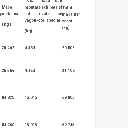
Total masa osii
Masa
montate echipate si
Total
metalica
roti uzate pe
e
masa fier
vagon-otel special
vechi
( kg )
(kg)
(kg)
25.262
4.460
20.802
25.566
4.460
21.106
84.820
15.015
69.805
84.760
15.015
69.745