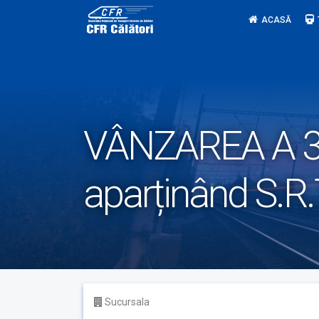
Skip
ACASĂ
to
content
VÂNZAREA A 3
aparținând S.R.
Sucursala