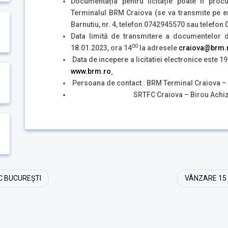
Documentația pentru licitație poate fi pr
Terminalul BRM Craiova (se va transmite pe em
Barnutiu, nr. 4, telefon 0742945570 sau telefon
Data limită de transmitere a documentelor de 
00
18.01.2023, ora 14
la adresele
craiova@brm.
Data de incepere a licitatiei electronice este 1
www.brm.ro
.
Persoana de contact : BRM Terminal Craiova –
SRTFC Craiova – Birou Achizitii – Ov
C BUCUREȘTI
VÂNZARE 15 