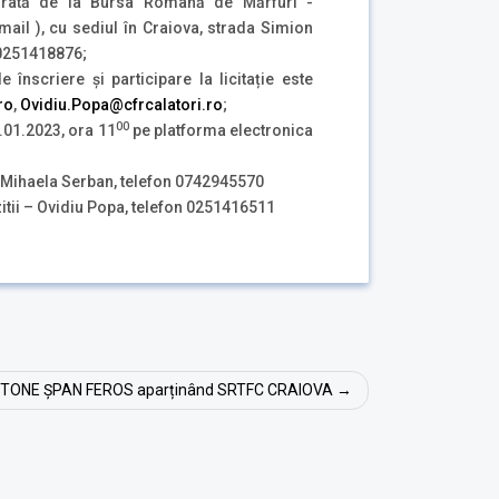
ocurată de la Bursa Română de Mărfuri -
ail ), cu sediul în Craiova, strada Simion
 0251418876;
înscriere și participare la licitație este
ro
,
Ovidiu.Popa@cfrcalatori.ro
;
00
9.01.2023, ora 11
pe platforma electronica
 Mihaela Serban, telefon 0742945570
idiu Popa, telefon 0251416511
TONE ȘPAN FEROS aparținând SRTFC CRAIOVA