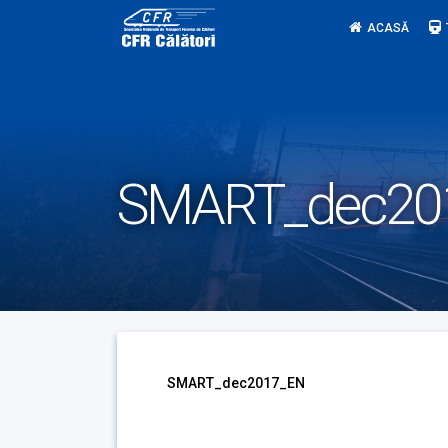
Skip
ACASĂ
to
content
SMART_dec20
SMART_dec2017_EN